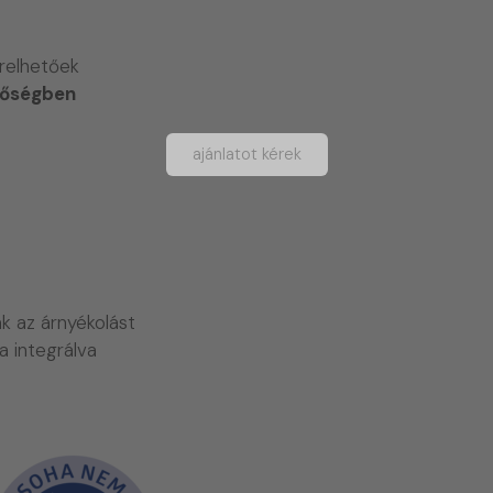
relhetőek
nőségben
ajánlatot kérek
ák az árnyékolást
a integrálva