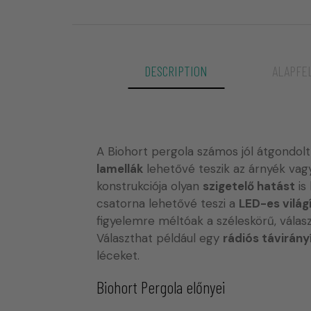
DESCRIPTION
ALAPFE
A Biohort pergola számos jól átgondolt
lamellák
lehetővé teszik az árnyék vag
konstrukciója olyan
szigetelő hatást
is 
csatorna lehetővé teszi a
LED-es világ
figyelemre méltóak a széleskörű, válas
Választhat például egy
rádiós távirány
léceket.
Biohort Pergola előnyei