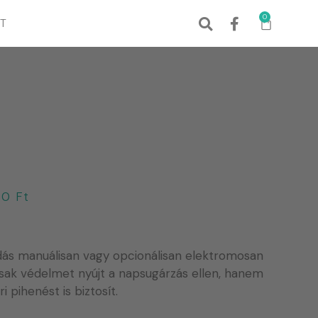
0
T
90
Ft
dás manuálisan vagy opcionálisan elektromosan
csak védelmet nyújt a napsugárzás ellen, hanem
i pihenést is biztosít.