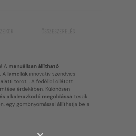
OZÉKOK
ÖSSZESZERELÉS
e! A
manuálisan állítható
. A
lamellák
innovatív szendvics
atti teret. . A fedéllel ellátott
emtése érdekében. Különösen
 és alkalmazkodó megoldássá
teszik .
n, egy gombnyomással állíthatja be a