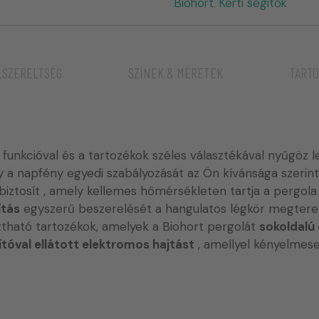
Biohort
Kerti segítők
,
LSZERELTSÉG
SZÍNEK & MÉRETEK
TART
 funkcióval és a tartozékok széles választékával nyűgöz l
y a napfény egyedi szabályozását az Ön kívánsága szerint
biztosít , amely kellemes hőmérsékleten tartja a pergola al
ítás
egyszerű beszerelését a hangulatos légkör megter
ztható tartozékok, amelyek a Biohort pergolát
sokoldalú
ítóval ellátott elektromos hajtást
, amellyel kényelmese