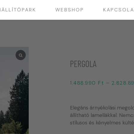
IÁLLÍTÓPARK
WEBSHOP
KAPCSOLA
PERGOLA
1.488.990
Ft
–
2.828.8
Elegáns árnyékolási megol
állítható lamellákkal. Nem
stílusos és kényelmes kültér