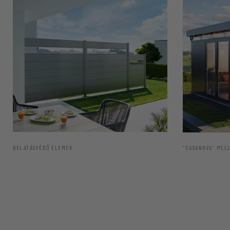
BELÁTÁSVÉDŐ ELEMEK
“CASANOVA” MEL