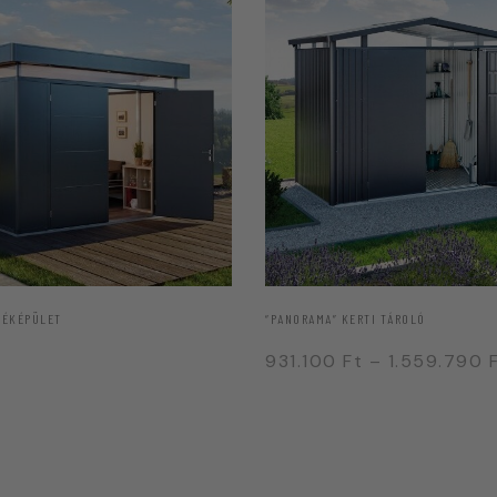
“PANORAMA” KERTI TÁROLÓ
LÉKÉPÜLET
931.100
Ft
–
1.559.790