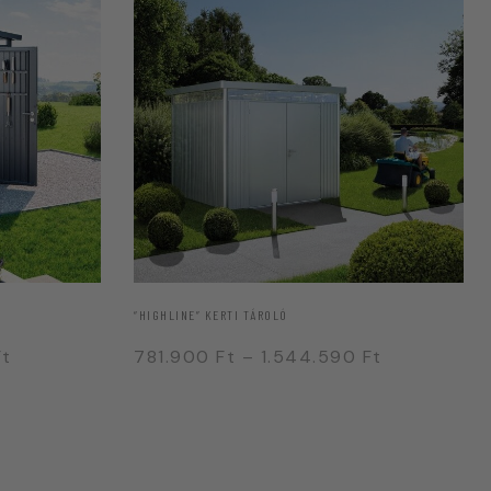
“HIGHLINE” KERTI TÁROLÓ
Ft
781.900
Ft
–
1.544.590
Ft