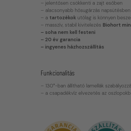
– jelentősen csökkenti a zajt esőben
– alacsonyabb hősugárzás napsütésben
– a
tartozékok
utólag is könnyen besze
– masszív, stabil kivitelezés
Biohort mi
– soha nem kell festeni
– 20 év garancia
– ingyenes házhozszállítás
Funkcionalitás
– 130°-ban állítható lamellák szabályozz
– a csapadékvíz elvezetés az oszlopokb