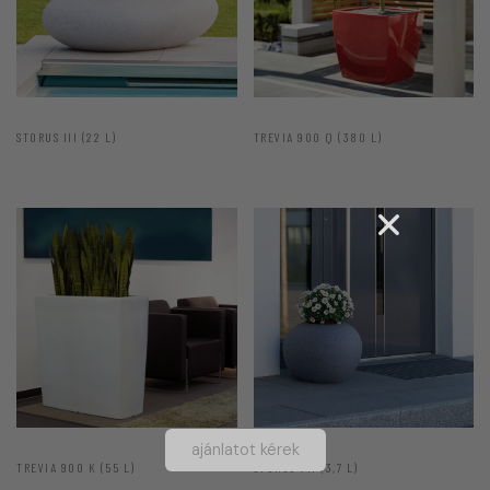
STORUS III (22 L)
TREVIA 900 Q (380 L)
ajánlatot kérek
TREVIA 900 K (55 L)
STORUS VII (3,7 L)