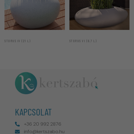
STORUS IV (21 L)
STORUS VI (6,7 L)
KAPCSOLAT
+36 20 992 2876
info@kertszabo.hu