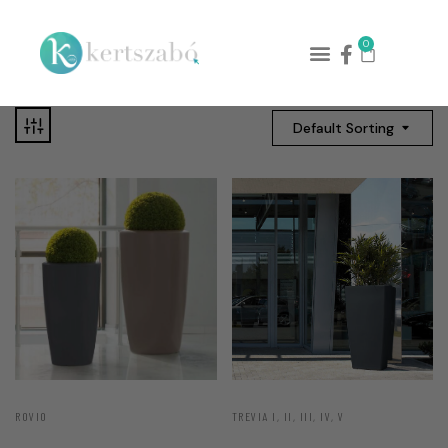
0
Default Sorting
ROVIO
TREVIA I, II, III, IV, V