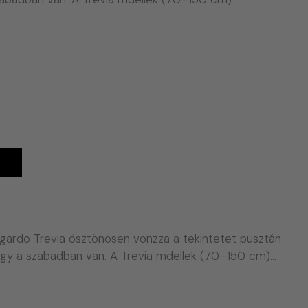
A
gardo Trevia ösztönösen vonzza a tekintetet pusztán
vagy a szabadban van. A Trevia mdellek (70–150 cm)…