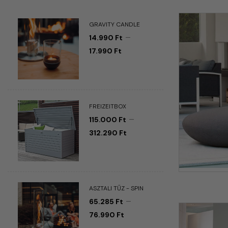
GRAVITY CANDLE
–
14.990
Ft
17.990
Ft
FREIZEITBOX
–
115.000
Ft
312.290
Ft
ASZTALI TŰZ - SPIN
–
65.285
Ft
76.990
Ft