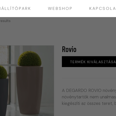
IÁLLÍTÓPARK
WEBSHOP
KAPCSOLA
results
Rovio
TERMÉK KIVÁLASZTÁS
A DEGARDO ROVIO növénytar
növénytartók nem unalmasa
kiegészíti az összes teret,