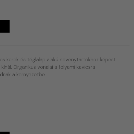
A
os kerek és téglalap alakú növénytartókhoz képest
 kínál. Organikus vonalai a folyami kavicsra
adnak a környezetbe.…