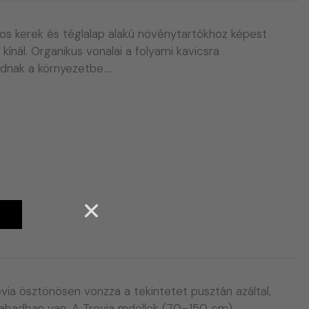
os kerek és téglalap alakú növénytartókhoz képest
 kínál. Organikus vonalai a folyami kavicsra
adnak a környezetbe.…
A
via ösztönösen vonzza a tekintetet pusztán azáltal,
abadban van. A Trevia mdellek (70–150 cm)