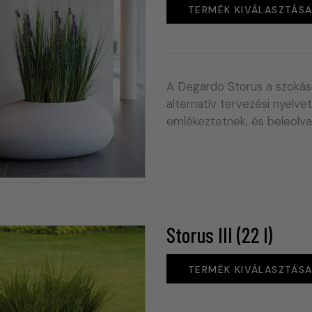
TERMÉK KIVÁLASZTÁS
A Degardo Storus a szokás
alternatív tervezési nyelvet
emlékeztetnek, és beleolv
Storus III (22 l)
TERMÉK KIVÁLASZTÁS