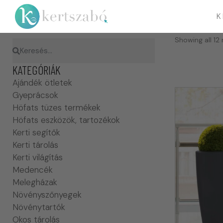
K
Showing all 12 
KATEGÓRIÁK
Ajándék ötletek
Gyeprácsok
Höfats tüzes termékek
Höfats eszközök, tartozékok
Kerti segítők
Kerti tárolás
Kerti világítás
Medencék
Melegházak
Növényszőnyegek
Növénytartók
Okos tárolás