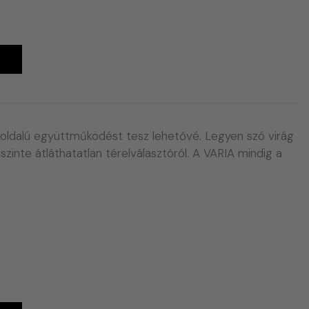
A
sokoldalú együttműködést tesz lehetővé. Legyen szó virág
szinte átláthatatlan térelválasztóról. A VARIA mindig a