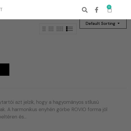
0
T
Default Sorting
A
tói azt jelzik, hogy a hagyományos stílusú
k. A harmonikus enyhén görbe ROVIO forma jól
 beltéren és…