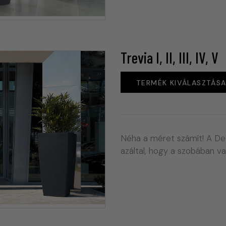
Trevia I, II, III, IV, V
TERMÉK KIVÁLASZTÁS
Néha a méret számít! A De
azáltal, hogy a szobában 