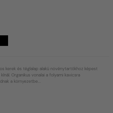
A
os kerek és téglalap alakú növénytartókhoz képest
 kínál. Organikus vonalai a folyami kavicsra
adnak a környezetbe.…