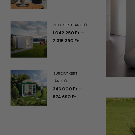
"NEO" KERTI TÁROLÓ
–
1.042.250
Ft
2.315.390
Ft
"EUROPA" KERTI
TÁROLÓ
–
346.000
Ft
874.690
Ft