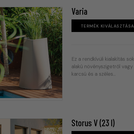
Varia
TERMÉK KIVÁLASZTÁS
Ez a rendkívüli kialakítás 
alakú növényszigetről vagy 
karcsú és a széles…
Storus V (23 l)