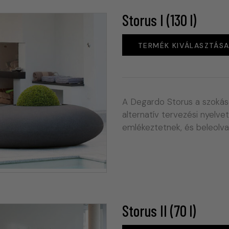
Storus I (130 l)
TERMÉK KIVÁLASZTÁS
A Degardo Storus a szokás
alternatív tervezési nyelvet
emlékeztetnek, és beleolv
Storus II (70 l)