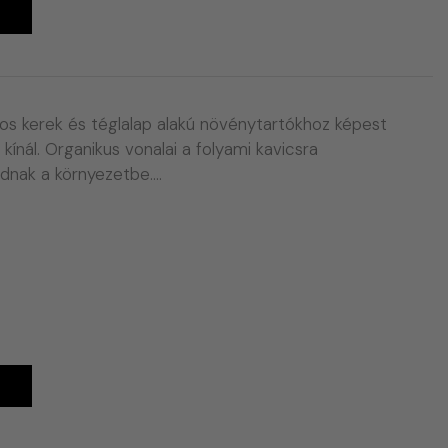
A
os kerek és téglalap alakú növénytartókhoz képest
 kínál. Organikus vonalai a folyami kavicsra
adnak a környezetbe.…
A