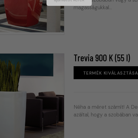
magasságukkal…
Trevia 900 K (55 l)
TERMÉK KIVÁLASZTÁS
Néha a méret számít! A De
azáltal, hogy a szobában 