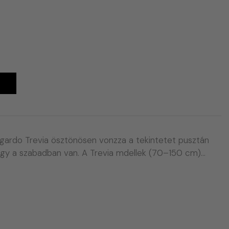
A
gardo Trevia ösztönösen vonzza a tekintetet pusztán
vagy a szabadban van. A Trevia mdellek (70–150 cm)…