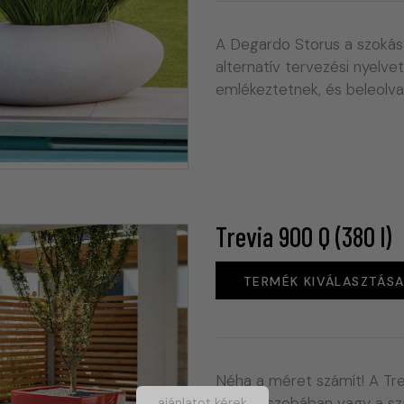
A Degardo Storus a szokás
alternatív tervezési nyelvet
emlékeztetnek, és beleolv
Trevia 900 Q (380 l)
TERMÉK KIVÁLASZTÁS
Néha a méret számít! A Tre
hogy a szobában vagy a sz
ajánlatot kérek