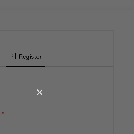
Register
s
*