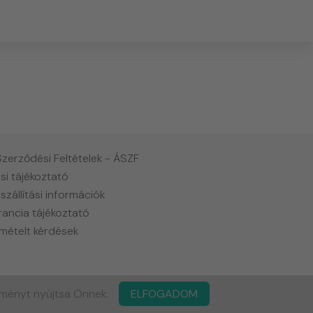
Szerződési Feltételek - ÁSZF
si tájékoztató
 szállítási információk
rancia tájékoztató
mételt kérdések
lményt nyújtsa Önnek.
ELFOGADOM