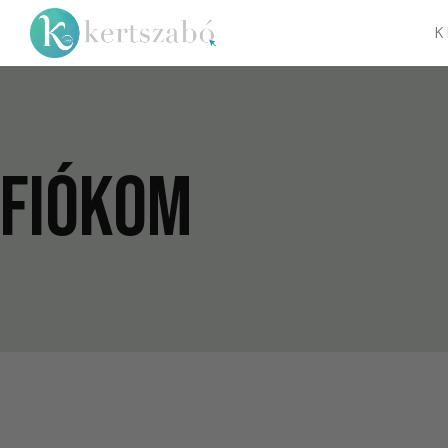
K
Fiókom