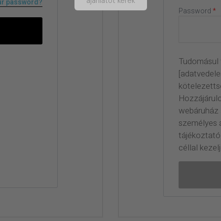
ajánlatot kérek
ur password?
Password
*
Tudomásul 
[adatvedelem
kötelezetts
Hozzájárul
webáruház 
személyes a
tájékoztató 
céllal kezelj