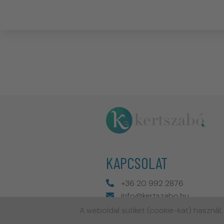
KAPCSOLAT
+36 20 992 2876
info@kertszabo.hu
A weboldal sütiket (cookie-kat) használ