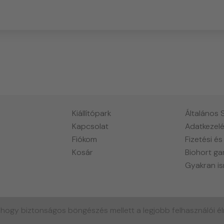
Kiállítópark
Általános 
Kapcsolat
Adatkezelé
Fiókom
Fizetési és
Kosár
Biohort ga
Gyakran is
, hogy biztonságos böngészés mellett a legjobb felhasználói é
Powered by NEXT CONTENT © Copyright 2024 - All Rights Reserved