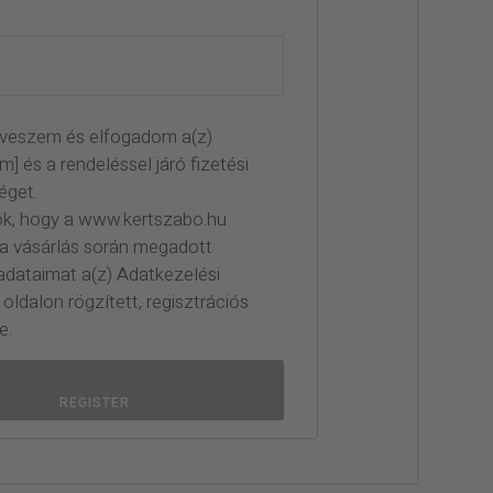
veszem és elfogadom a(z)
] és a rendeléssel járó fizetési
éget.
ok, hogy a www.kertszabo.hu
a vásárlás során megadott
dataimat a(z) Adatkezelési
oldalon rögzített, regisztrációs
e.