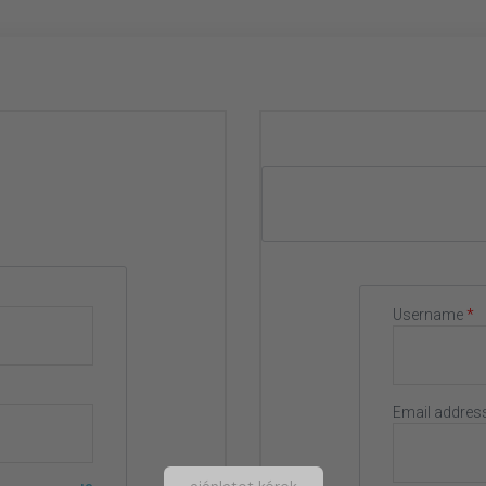
Username
*
Email addres