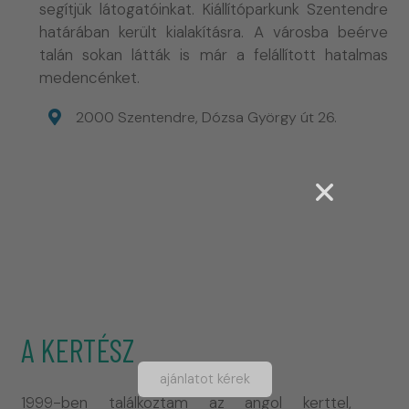
segítjük látogatóinkat. Kiállítóparkunk Szentendre
határában került kialakításra. A városba beérve
talán sokan látták is már a felállított hatalmas
medencénket.
2000 Szentendre, Dózsa György út 26.
A KERTÉSZ
ajánlatot kérek
1999-ben találkoztam az angol kerttel,