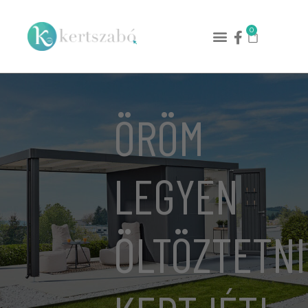
0
ÖRÖM
LEGYEN
ÖLTÖZTETNI