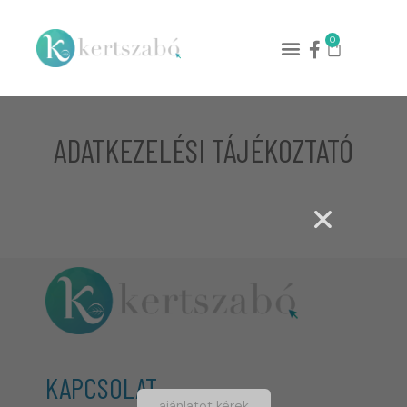
0
ADATKEZELÉSI TÁJÉKOZTATÓ
KAPCSOLAT
ajánlatot kérek