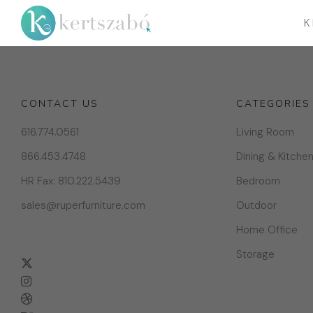
K
CONTACT US
CATEGORIES
616.774.0561
Living Room
866.453.4748
Dining & Kitche
HR Fax: 810.222.5439
Bedroom
sales@ruperfurniture.com
Outdoor
Home Office
Storage