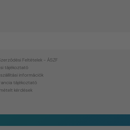
Szerződési Feltételek - ÁSZF
si tájékoztató
 szállítási információk
rancia tájékoztató
mételt kérdések