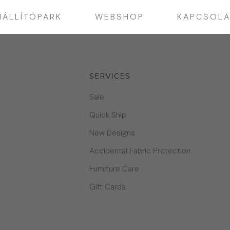
IÁLLÍTÓPARK
WEBSHOP
KAPCSOLA
SERVICES
Sale
n
Quick Ship
New Designs
Accidental Fabric Protection
Furniture Care
Gift Cards