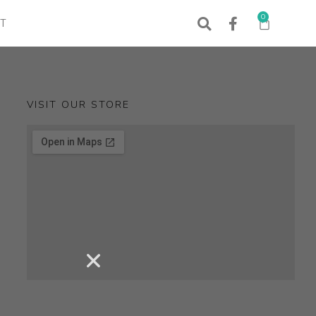
0
T
VISIT OUR STORE