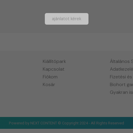
ajánlatot kérek
Kiállítópark
Általános 
Kapcsolat
Adatkezelé
Fiókom
Fizetési és
Kosár
Biohort ga
Gyakran is
Powered by NEXT CONTENT © Copyright 2024 - All Rights Reserved