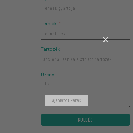
Termék
Tartozék
Üzenet
ajánlatot kérek
KÜLDÉS