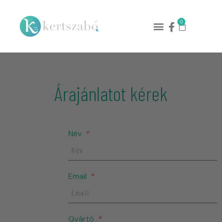
0
Árajánlatot kérek
Név
Email
Gyártó