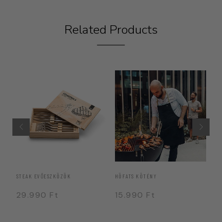
Related Products
STEAK EVŐESZKÖZÖK
HÖFATS KÖTÉNY
HÖ
29.990
Ft
15.990
Ft
1