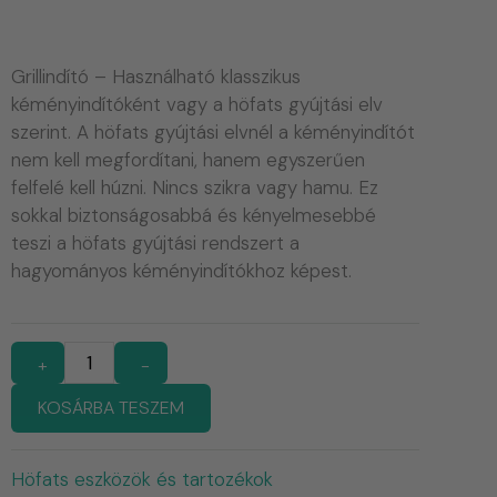
Grillindító – Használható klasszikus
kéményindítóként vagy a höfats gyújtási elv
szerint. A höfats gyújtási elvnél a kéményindítót
nem kell megfordítani, hanem egyszerűen
felfelé kell húzni. Nincs szikra vagy hamu. Ez
sokkal biztonságosabbá és kényelmesebbé
teszi a höfats gyújtási rendszert a
hagyományos kéményindítókhoz képest.
+
-
KOSÁRBA TESZEM
Höfats eszközök és tartozékok