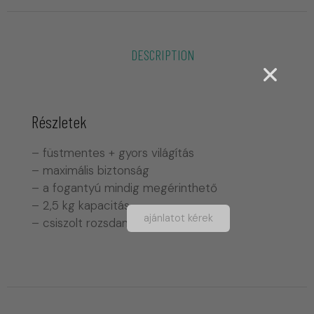
DESCRIPTION
Részletek
– füstmentes + gyors világítás
– maximális biztonság
– a fogantyú mindig megérinthető
– 2,5 kg kapacitás
ajánlatot kérek
– csiszolt rozsdamentes acél