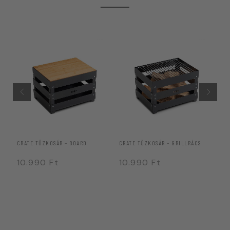
CRATE TŰZKOSÁR – BOARD
CRATE TŰZKOSÁR – GRILLRÁCS
HÖ
10.990
Ft
10.990
Ft
1