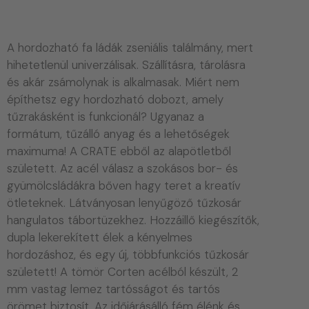
A hordozható fa ládák zseniális találmány, mert
hihetetlenül univerzálisak. Szállításra, tárolásra
és akár zsámolynak is alkalmasak. Miért nem
építhetsz egy hordozható dobozt, amely
tűzrakásként is funkcionál? Ugyanaz a
formátum, tűzálló anyag és a lehetőségek
maximuma! A CRATE ebből az alapötletből
született. Az acél válasz a szokásos bor- és
gyümölcsládákra bőven hagy teret a kreatív
ötleteknek. Látványosan lenyűgöző tűzkosár
hangulatos tábortüzekhez. Hozzáillő kiegészítők,
dupla lekerekített élek a kényelmes
hordozáshoz, és egy új, többfunkciós tűzkosár
született! A tömör Corten acélból készült, 2
mm vastag lemez tartósságot és tartós
örömet biztosít. Az időjárásálló fém élénk és