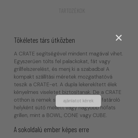
TARTOZÉKOK
Tökéletes társ útközben
A CRATE segítségével mindent magával vihet.
Egyszerűen tölts fel palackokat, fát vagy
grillfelszerelést, és menj ki a szabadba! A
kompakt szállítási méretek mozgathatóvá
teszik a CRATE-et. A dupla lekerekített élek
kényelmes viseletet biztosítanak. De a CRATE
otthon is remek segítőtárs – például fatároló
ajánlatot kérek
helyként sütő mellett vagy nagyobb höfats
grillen, mint a BOWL, CONE vagy CUBE.
A sokoldalú ember képes erre