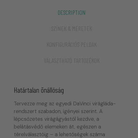
DESCRIPTION
SZÍNEK & MÉRETEK
KONFIGURÁCIÓS PÉLDÁK
VÁLASZTHATÓ TARTOZÉKOK
Határtalan önállóság
Tervezze meg az egyedi DaVinci virágláda-
rendszert szabadon, igényei szerint. A
lépcsőzetes virágágyástól kezdve, a
belátásvédő elemeken át, egészen a
térelválasztóig – a lehetőségek száma