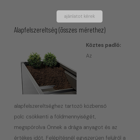
ajánlatot kérek
Alapfelszereltség (összes mérethez)
Köztes padló:
Az
alapfelszereltséghez tartozó közbenső
polc csökkenti a földmennyiségét,
megspórolva Önnek a drága anyagot és az
értékes időt. Felépítésnél egyszerűen felülről a