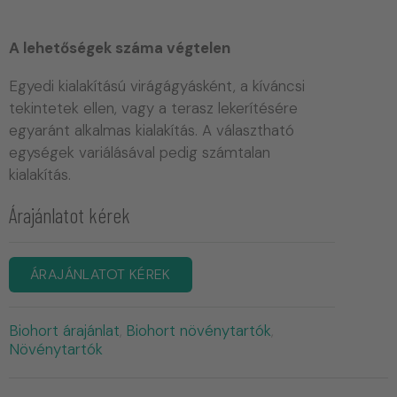
A lehetőségek száma végtelen
Egyedi kialakítású virágágyásként, a kíváncsi
tekintetek ellen, vagy a terasz lekerítésére
egyaránt alkalmas kialakítás. A választható
egységek variálásával pedig számtalan
kialakítás.
Árajánlatot kérek
ÁRAJÁNLATOT KÉREK
Biohort árajánlat
Biohort növénytartók
,
,
Növénytartók