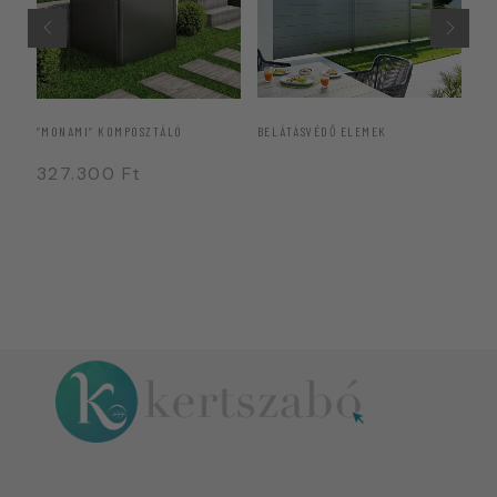
“MONAMI” KOMPOSZTÁLÓ
BELÁTÁSVÉDŐ ELEMEK
“B
327.300
Ft
1
4