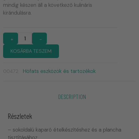
mindig készen áll a következő kulináris
kirándulásra.
+
-
KOSÁRBA TESZEM
Höfats eszközök és tartozékok
00472
DESCRIPTION
Részletek
– sokoldalú kaparó ételkészítéshez és a plancha
tisztításához