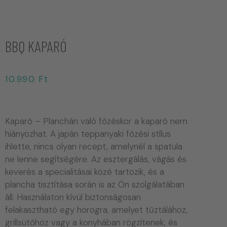
BBQ KAPARÓ
10.990
Ft
Kaparó – Planchán való főzéskor a kaparó nem
hiányozhat. A japán teppanyaki főzési stílus
ihlette, nincs olyan recept, amelynél a spatula
ne lenne segítségére. Az esztergálás, vágás és
keverés a specialitásai közé tartozik, és a
plancha tisztítása során is az Ön szolgálatában
áll. Használaton kívül biztonságosan
felakasztható egy horogra, amelyet tűztálához,
grillsütőhöz vagy a konyhában rögzítenek, és