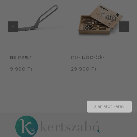
BO
BBQ SPATULA
STEAK EVŐESZKÖZÖK
4
9.990
Ft
29.990
Ft
ajánlatot kérek