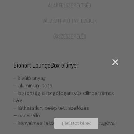
ALAPFELSZERELTSÉG
VÁLASZTHATÓ TARTOZÉKOK
ÖSSZESZERELÉS
Biohort LoungeBox előnyei
– kiváló anyag
– alumínium tető
– biztonság a forgófogantyús cilinderzárnak
hála
– láthatatlan, beépített szellőzés
– esővízálló
– kényelmes tetőnyitás gáznyomású rugóval
ajánlatot kérek