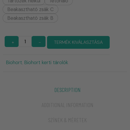
Tartozék nélkül
Tetőháló
Beakasztható zsák C
Beakasztható zsák B
+
-
TERMÉK KIVÁLASZTÁSA
Biohort
Biohort kerti tárolók
,
DESCRIPTION
ADDITIONAL INFORMATION
SZÍNEK & MÉRETEK