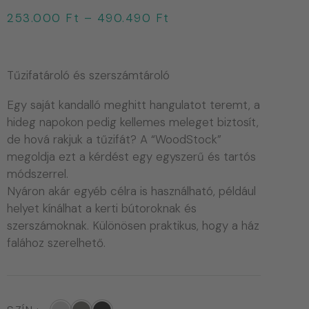
253.000
Ft
–
490.490
Ft
Tűzifatároló és szerszámtároló
Egy saját kandalló meghitt hangulatot teremt, a
hideg napokon pedig kellemes meleget biztosít,
de hová rakjuk a tűzifát? A “WoodStock”
megoldja ezt a kérdést egy egyszerű és tartós
módszerrel.
Nyáron akár egyéb célra is használható, például
helyet kínálhat a kerti bútoroknak és
szerszámoknak. Különösen praktikus, hogy a ház
falához szerelhető.