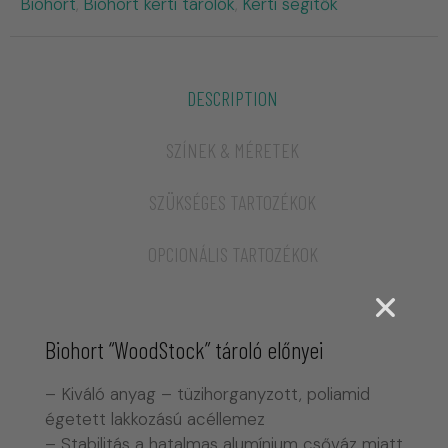
Biohort
Biohort kerti tárolók
Kerti segítők
,
,
DESCRIPTION
SZÍNEK & MÉRETEK
SZÜKSÉGES TARTOZÉKOK
OPCIONÁLIS TARTOZÉKOK
Biohort “WoodStock” tároló előnyei
– Kiváló anyag – tüzihorganyzott, poliamid
égetett lakkozású acéllemez
– Stabilitás a hatalmas alumínium csőváz miatt