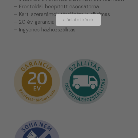
– Frontoldali beépített esőcsatorna
– Kerti szerszámok tárolására is alkalmas
ajánlatot kérek
– 20 év garancia
– Ingyenes házhozszállítás