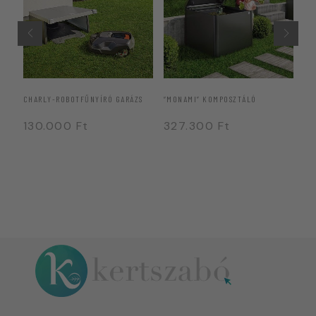
CHARLY-ROBOTFŰNYÍRÓ GARÁZS
“MONAMI” KOMPOSZTÁLÓ
FR
130.000
Ft
327.300
Ft
1
3