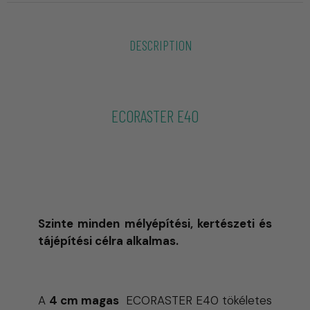
DESCRIPTION
ECORASTER E40
környezetbarát műanyag gyeprács
A teljes áteresztő képességű talajerősítő
rendszer
Szinte minden mélyépítési, kertészeti és
tájépítési célra alkalmas.
A
4 cm magas
ECORASTER E40 tökéletes