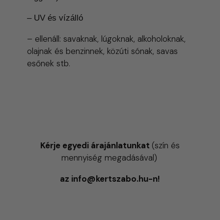
– UV és vízálló
– ellenáll: savaknak, lúgoknak, alkoholoknak,
olajnak és benzinnek, közúti sónak, savas
esőnek stb.
Kérje egyedi árajánlatunkat
(szín és
mennyiség megadásával)
az info@kertszabo.hu-n!