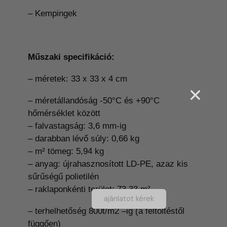
– Kempingek
Műszaki specifikáció:
– méretek: 33 x 33 x 4 cm
– méretállandóság -50°C és +90°C
hőmérséklet között
– falvastagság: 3,6 mm-ig
– darabban lévő súly: 0,66 kg
– m² tömeg: 5,94 kg
– anyag: újrahasznosított LD-PE, azaz kis
sűrűségű polietilén
– raklaponkénti terület: 73,33 m²
ajánlatot kérek
– t
erhelhetőség 800t/m2 –ig (a
feltöltéstől
függően)