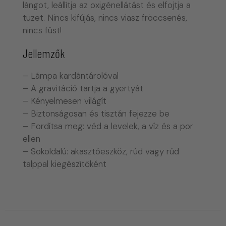
lángot, leállítja az oxigénellátást és elfojtja a
tüzet. Nincs kifújás, nincs viasz fröccsenés,
nincs füst!
Jellemzők
– Lámpa kardántárolóval
– A gravitáció tartja a gyertyát
– Kényelmesen világít
– Biztonságosan és tisztán fejezze be
– Fordítsa meg: véd a levelek, a víz és a por
ellen
– Sokoldalú: akasztóeszköz, rúd vagy rúd
talppal kiegészítőként