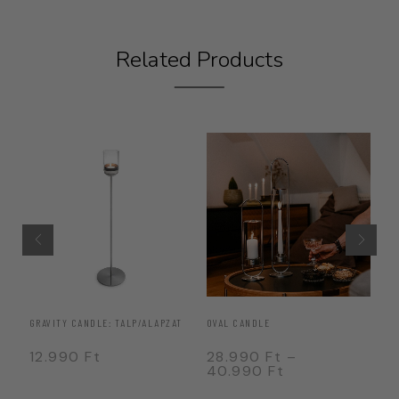
Related Products
TEM
GRAVITY CANDLE: TALP/ALAPZAT
OVAL CANDLE
GR
12.990
Ft
28.990
Ft
–
7
40.990
Ft