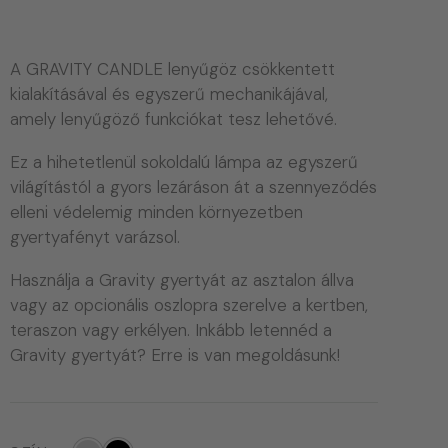
A GRAVITY CANDLE lenyűgöz csökkentett
kialakításával és egyszerű mechanikájával,
amely lenyűgöző funkciókat tesz lehetővé.
Ez a hihetetlenül sokoldalú lámpa az egyszerű
világítástól a gyors lezáráson át a szennyeződés
elleni védelemig minden környezetben
gyertyafényt varázsol.
Használja a Gravity gyertyát az asztalon állva
vagy az opcionális oszlopra szerelve a kertben,
teraszon vagy erkélyen. Inkább letennéd a
Gravity gyertyát? Erre is van megoldásunk!