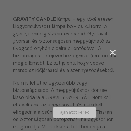
GRAVITY CANDLE
lámpa – egy tökéletesen
kiegyensúlyozott lámpa bel- és kültérre. A
gyertya mindig vízszintes marad. Gyufával
gyorsan és biztonságosan meggyújtható az
üvegcső enyhén oldalra billentésével. A
biztonságos befejezéshez egyszerűen fordítsa
meg a lámpát. Ez azt jelenti, hogy védve
marad az időjárástól és a szennyeződésektől.
Nem is lehetne egyszerűbb vagy
biztonságosabb: A meggyújtáshoz döntse
kissé oldalra a GRAVITY GYERTYÁT. Nem kell
eltávolítania az üvegcsövet, és nem kell
elfogadnia a csúnya viaszcseppeket. Tisztán
ajánlatot kérek
és biztonságosan befejezheti, ha egyszerűen
megfordítja. Mert akkor a föld beborítja a