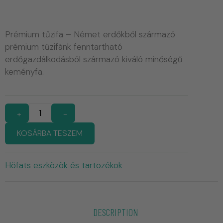
Prémium tűzifa – Német erdőkből származó
prémium tűzifánk fenntartható
erdőgazdálkodásból származó kiváló minőségű
keményfa.
+
-
KOSÁRBA TESZEM
Höfats eszközök és tartozékok
DESCRIPTION