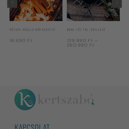
HÖFATS: HŐÁLLÓ BŐR KESZTYŰ
BOWL TŰZ TÁL, GRILLEZŐ
BE
16.990
Ft
139.990
Ft
–
5
260.990
Ft
KAPCSOLAT