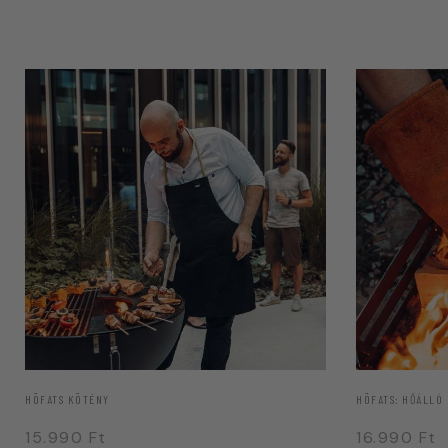
HÖFATS KÖTÉNY
HÖFATS: HŐÁLLÓ
15.990
Ft
16.990
Ft