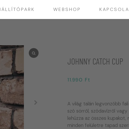
IÁLLÍTÓPARK
WEBSHOP
KAPCSOLA
JOHNNY CATCH CUP
11.990
Ft
A világ talán legvonzóbb fali
szó sörről, szódavízről va
lehúzza az összes kupakot, 
minden felületre tapad szer