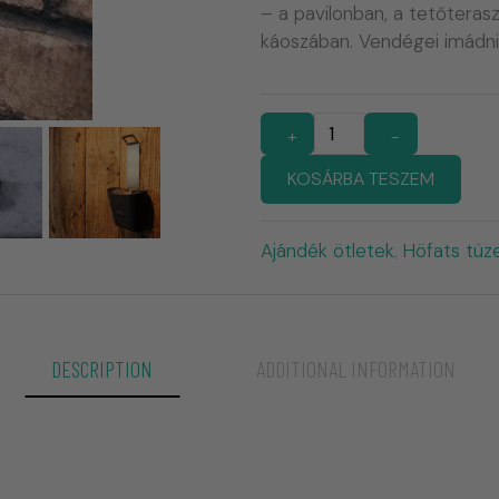
– a pavilonban, a tetőteras
káoszában. Vendégei imádn
+
-
KOSÁRBA TESZEM
Ajándék ötletek
Höfats tüz
,
DESCRIPTION
ADDITIONAL INFORMATION