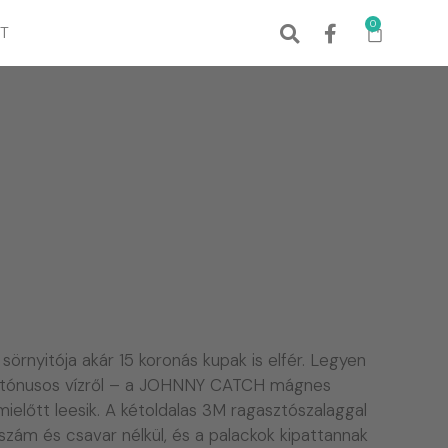
0
T
 sörnyitója akár 15 koronás kupak is elfér. Legyen
gy tónusos vízről – a JOHNNY CATCH mágnes
mielőtt leesik. A kétoldalas 3M ragasztószalaggal
szám és csavar nélkül, és a palackok kipattannak