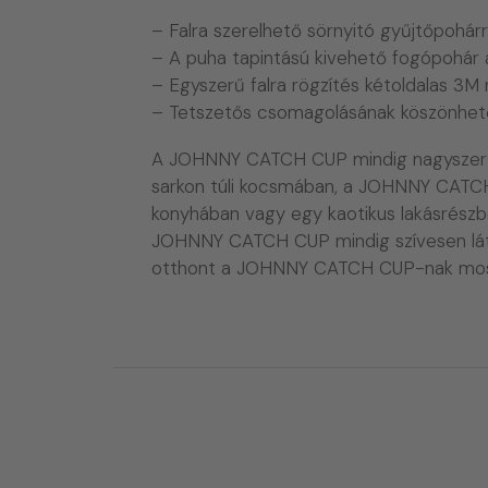
– Falra szerelhető sörnyitó gyűjtőpohárr
– A puha tapintású kivehető fogópohár 
– Egyszerű falra rögzítés kétoldalas 3M 
– Tetszetős csomagolásának köszönhet
A JOHNNY CATCH CUP mindig nagyszerű vál
sarkon túli kocsmában, a JOHNNY CATCH 
konyhában vagy egy kaotikus lakásrész
JOHNNY CATCH CUP mindig szívesen látjuk.
otthont a JOHNNY CATCH CUP-nak mos