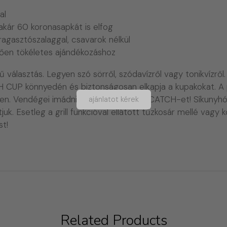
al
akár 60 koronasapkát is elfog
ragasztószalaggal, csavarok nélkül
ően tökéletes ajándékozáshoz
asztás. Legyen szó sörről, szódavízről vagy tonikvízről. 
CUP könnyedén és biztonságosan elkapja a kupakokat. A pa
ben. Vendégei imádni fogják a JOHNNY CATCH-et! Síkunyhó
ajánlatot kérek
 Esetleg a grill funkcióval ellátott tűzkosár mellé vagy kö
t!
Related Products