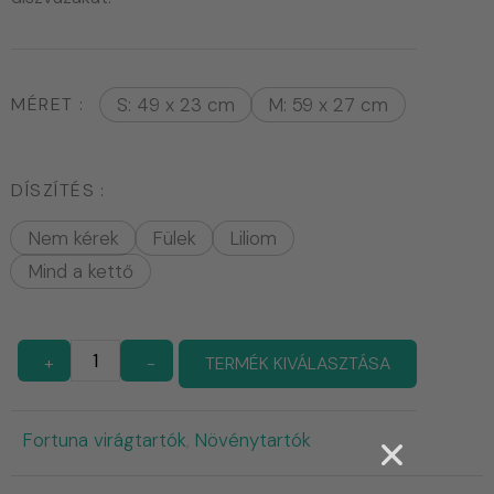
MÉRET
S: 49 x 23 cm
M: 59 x 27 cm
DÍSZÍTÉS
Nem kérek
Fülek
Liliom
Mind a kettő
+
-
TERMÉK KIVÁLASZTÁSA
Fortuna virágtartók
Növénytartók
,