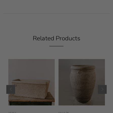
Related Products
ZEUSZ
VULKÁN
LÉ