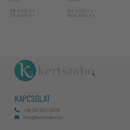
39.500
Ft
–
94.500
Ft
–
5
75.500
Ft
100.500
Ft
7
KAPCSOLAT
+36 20 992 2876
info@kertszabo.hu