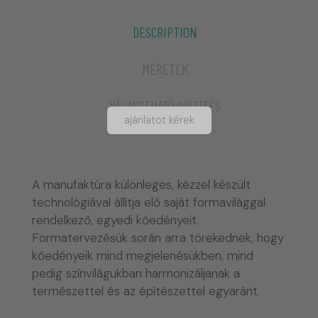
DESCRIPTION
MÉRETEK
VÁLASZTHATÓ DÍSZÍTÉS
ajánlatot kérek
A manufaktúra különleges, kézzel készült
technológiával állítja elő saját formavilággal
rendelkező, egyedi kőedényeit.
Formatervezésük során arra törekednek, hogy
kőedényeik mind megjelenésükben, mind
pedig színvilágukban harmonizáljanak a
természettel és az építészettel egyaránt.