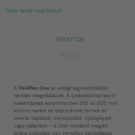
Okos tároló megoldások
DESCRIPTION
TOOLFLEX
A
Toolflex One
az eddigi legsokoldalúbb
tárolási megoldásunk. A szabadalmaztatott
kialakításnak köszönhetően Ø15 és Ø35 mm
közötti nyelek és szerszámok férnek el
benne. Lapátok, metszőollók, nyírógépek
vagy palackok – a One mindent megad,
amire szüksége van, egyetlen kattintással