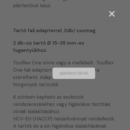
elérhetővé teszi.
Tartó fali adapterrel, 2db/ csomag
2 db-os tartó Ø 15-35 mm-es
fogantyúkhoz
.
Toolflex One sínre vagy a mellékelt Toolflex
One fali adapterrel közvetlenül a falra
ajánlatot kérek
szerelhető. Adapterek, csavarok és
horgonyok tartozék.
6 színben kapható az eszközök
rendszerezéséhez vagy higiénikus tisztítási
zónák kialakításához.
HCV-EU (HACCP) tanúsítvánnyal rendelkezik.
A tartók és a sín higiénikus kialakításának