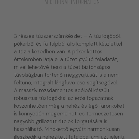
ADDITIONAL INFORMATION
3 részes tűzszerszámkészlet – A tűzfogóból,
pókerből és fa talpból álló komplett készlettel
a tűz a kezedben van. A póker kettős
értelemben látja el a tüzet gyújtó feladatát,
mivel lehetővé teszi a tüzet biztonságos
távolságban történő meggyújtását is a nem
feltűnő, integrált lángfúvó cső segítségével.
A masszív rozsdamentes acélból készült
robusztus tűzfogókkal az erős fogazatnak
köszönhetően még a nehéz és égő farönköket
is könnyedén megemelheti és természetesen
nagyobb grillezett ételek forgatására is
használható. Mindkettő együtt harmonikusan
illeszkedik a nehezített fatalpba, ami azt jelenti,