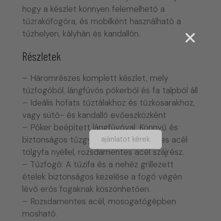
hogy a készlet könnyen felemelhető a
tűzrakófogóra, és mobilként használható a
tűzhelyen, kályhán és kandallón.
Részletek
– Háromrészes komplett készlet, mely
tűzfogóból, lángfúvós pókerből és fa talpból áll
– Ideális höfats tűztálakhoz és tűzkosarakhoz,
vagy sütő- és kandalló evőeszközként
– Póker beépített lángfúvóval: Könnyű és
ajánlatot kérek
biztonságos tűzgyújtás. Rozsdamentes acél
tölgyfa nyéllel, rozsdamentes acél szájrész.
– Tűzfogó: A tűzifa és a nehéz grillezett
ételek biztonságos kezelése a fogó végén
lévő erős fogaknak köszönhetően.
– Rozsdamentes acél, mosogatógépben
mosható.