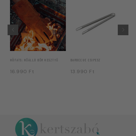
HÖFATS: HŐÁLLÓ BŐR KESZTYŰ
BARBECUE CSIPESZ
BE
16.990
Ft
13.990
Ft
5