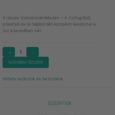
3 részes tűzszerszámkészlet – A tűzfogóból,
pókerből és fa talpból álló komplett készlettel a
tűz a kezedben van.
+
-
KOSÁRBA TESZEM
Höfats eszközök és tartozékok
DESCRIPTION