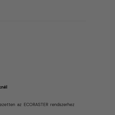
knél
ifejezetten az ECORASTER rendszerhez