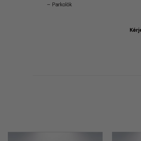
– Parkolók
Kérj