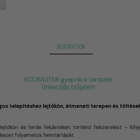
DESCRIPTION
ECORASTER gyeprács tartozék
Univerzális szögelem
gos telepítéshez lejtőkön, átmeneti terepen és töltése
a lejtőkön és ferde felületeken történő felszerelést – k
erkezet folyamatos fenntartását.