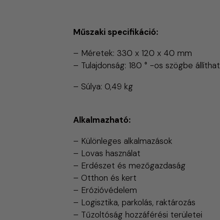
Műszaki specifikáció:
– Méretek: 330 x 120 x 40 mm
– Tulajdonság: 180 ° -os szögbe állítha
– Súlya: 0,49 kg
Alkalmazható:
– Különleges alkalmazások
– Lovas használat
– Erdészet és mezőgazdaság
– Otthon és kert
– Erózióvédelem
– Logisztika, parkolás, raktározás
– Tűzoltóság hozzáférési területei