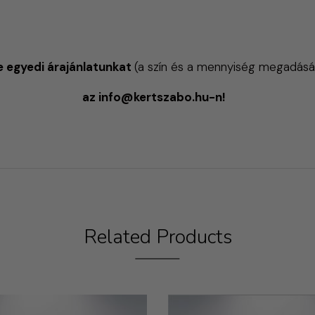
e egyedi árajánlatunkat
(a szín és a mennyiség megadásá
az info@kertszabo.hu-n!
Related Products