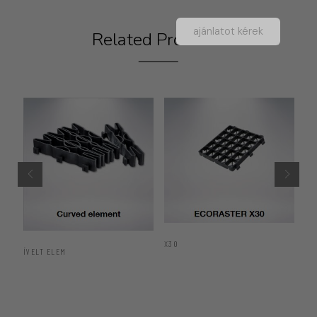
ajánlatot kérek
Related Products
X30
E5
ÍVELT ELEM