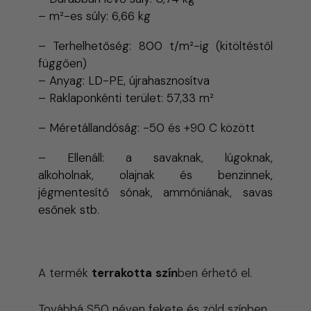
– m²-es súly: 6,66 kg
– Terhelhetőség: 800 t/m²-ig (kitöltéstől
függően)
– Anyag: LD-PE, újrahasznosítva
– Raklaponkénti terület: 57,33 m²
– Méretállandóság: -50 és +90 C között
– Ellenáll: a savaknak, lúgoknak,
alkoholnak, olajnak és benzinnek,
jégmentesítő sónak, ammóniának, savas
esőnek stb.
A termék
terrakotta
szín
ben
érhető el.
Továbbá S50 néven
fekete és zöld
színben.