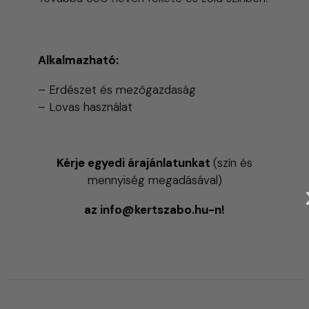
Alkalmazható:
– Erdészet és mezőgazdaság
– Lovas használat
Kérje egyedi árajánlatunkat
(szín és
mennyiség megadásával)
az info@kertszabo.hu-n!