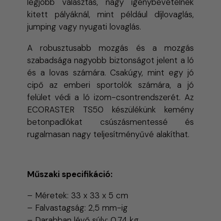
legjobb választás, nagy igénybevételnek
kitett pályáknál, mint például díjlovaglás,
jumping vagy nyugati lovaglás.
A robusztusabb mozgás és a mozgás
szabadsága nagyobb biztonságot jelent a ló
és a lovas számára. Csakúgy, mint egy jó
cipő az emberi sportolók számára, a jó
felület védi a ló izom-csontrendszerét. Az
ECORASTER TS50 készülékünk kemény
betonpadlókat csúszásmentessé és
rugalmasan nagy teljesítményűvé alakíthat.
Műszaki specifikáció:
– Méretek: 33 x 33 x 5 cm
– Falvastagság: 2,5 mm-ig
– Darabban lévő súly: 0,74 kg