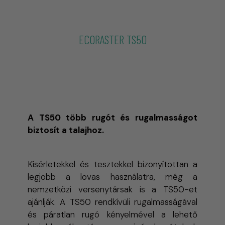
ECORASTER TS50
környezetbarát műanyag gyeprács
Talajjavító rendszer professzionális
mindennapi használatra
A TS50 több rugót és rugalmasságot
biztosít a talajhoz.
Kísérletekkel és tesztekkel bizonyítottan a
legjobb a lovas használatra, még a
nemzetközi versenytársak is a TS50-et
ajánlják. A TS50 rendkívüli rugalmasságával
és páratlan rugó kényelmével a lehető