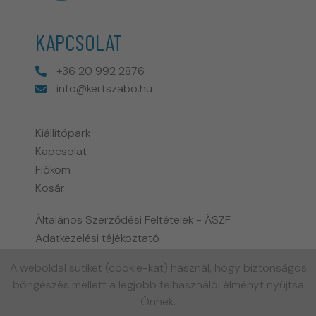
KAPCSOLAT
+36 20 992 2876
info@kertszabo.hu
Kiállítópark
Kapcsolat
Fiókom
Kosár
Általános Szerződési Feltételek - ÁSZF
Adatkezelési tájékoztató
Fizetési és szállítási információk
A weboldal sütiket (cookie-kat) használ, hogy biztonságos
Biohort garancia tájékoztató
böngészés mellett a legjobb felhasználói élményt nyújtsa
Gyakran ismételt kérdések
Önnek.