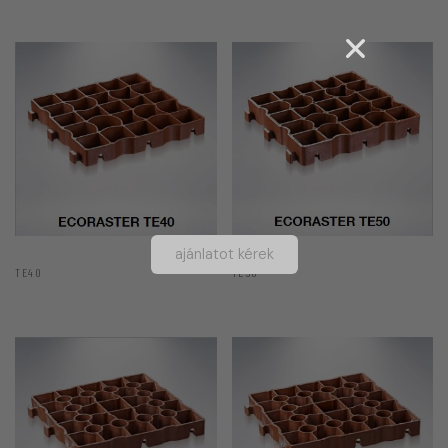
ajánlatot kérek
TE40
TE50