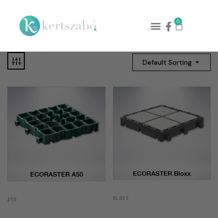
0
Default Sorting
BLOXX
A50