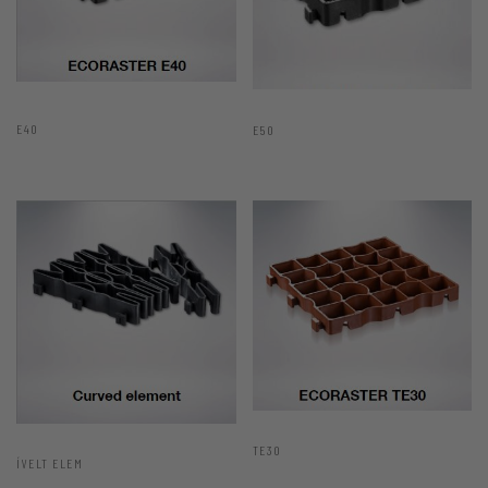
E40
E50
TE30
ÍVELT ELEM