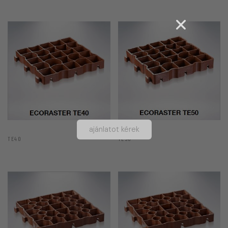
ajánlatot kérek
TE40
TE50