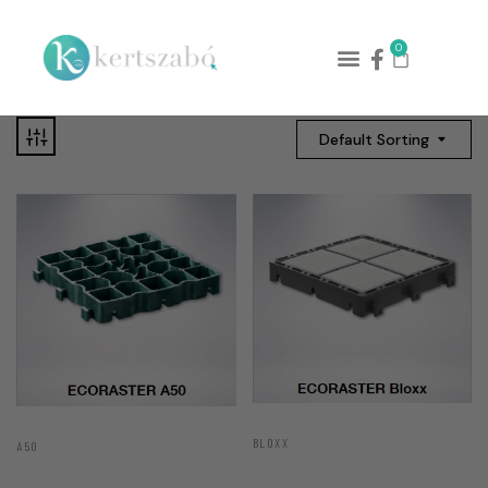
0
Default Sorting
BLOXX
A50