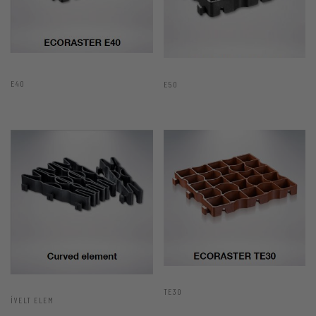
E40
E50
TE30
ÍVELT ELEM