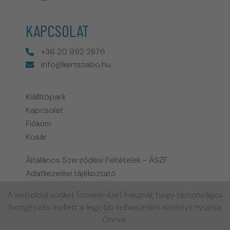
KAPCSOLAT
+36 20 992 2876
info@kertszabo.hu
Kiállítópark
Kapcsolat
Fiókom
Kosár
Általános Szerződési Feltételek - ÁSZF
Adatkezelési tájékoztató
Fizetési és szállítási információk
A weboldal sütiket (cookie-kat) használ, hogy biztonságos
Biohort garancia tájékoztató
böngészés mellett a legjobb felhasználói élményt nyújtsa
Gyakran ismételt kérdések
Önnek.