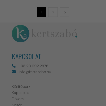
1
2
KAPCSOLAT
+36 20 992 2876
info@kertszabo.hu
Kiállítópark
Kapcsolat
Fiókom
Kosár