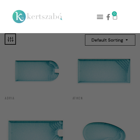
0
Default Sorting
ADRIA
ATHEN