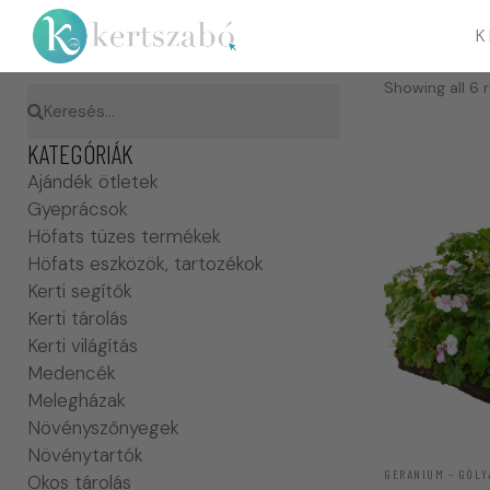
K
Showing all 6 r
KATEGÓRIÁK
Ajándék ötletek
Gyeprácsok
Höfats tüzes termékek
Höfats eszközök, tartozékok
Kerti segítők
Kerti tárolás
Kerti világítás
Medencék
Melegházak
Növényszőnyegek
Növénytartók
GERANIUM – GÓLY
Okos tárolás