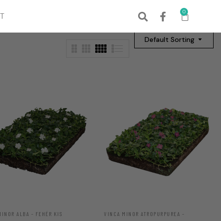
0
T
Default Sorting
MINOR ALBA – FEHÉR KIS
VINCA MINOR ATROPURPUREA –