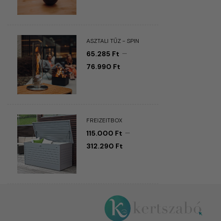
ASZTALI TŰZ - SPIN
–
65.285
Ft
76.990
Ft
FREIZEITBOX
–
115.000
Ft
312.290
Ft