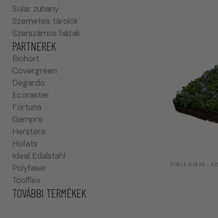
Solar zuhany
Szemetes tárolók
Szerszámos házak
PARTNEREK
Biohort
Covergreen
Degardo
Ecoraster
Fortuna
Gampre
Herstera
Höfats
Ideal Edalstahl
VINCA MINOR – K
Polyfaser
Toolflex
TOVÁBBI TERMÉKEK