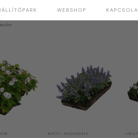
IÁLLÍTÓPARK
WEBSHOP
KAPCSOLA
esults
AORR
NEPETA – MACSKAMENTA
VINCA 