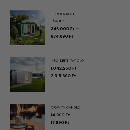
"EUROPA" KERTI
TÁROLÓ
–
346.000
Ft
874.690
Ft
"NEO" KERTI TÁROLÓ
–
1.042.250
Ft
2.315.390
Ft
GRAVITY CANDLE
–
14.990
Ft
17.990
Ft