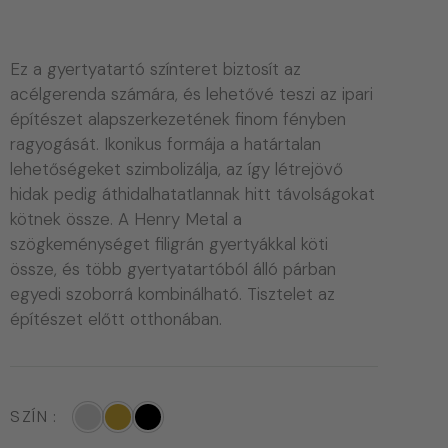
Ez a gyertyatartó színteret biztosít az
acélgerenda számára, és lehetővé teszi az ipari
építészet alapszerkezetének finom fényben
ragyogását. Ikonikus formája a határtalan
lehetőségeket szimbolizálja, az így létrejövő
hidak pedig áthidalhatatlannak hitt távolságokat
kötnek össze. A Henry Metal a
szögkeménységet filigrán gyertyákkal köti
össze, és több gyertyatartóból álló párban
egyedi szoborrá kombinálható. Tisztelet az
építészet előtt otthonában.
SZÍN