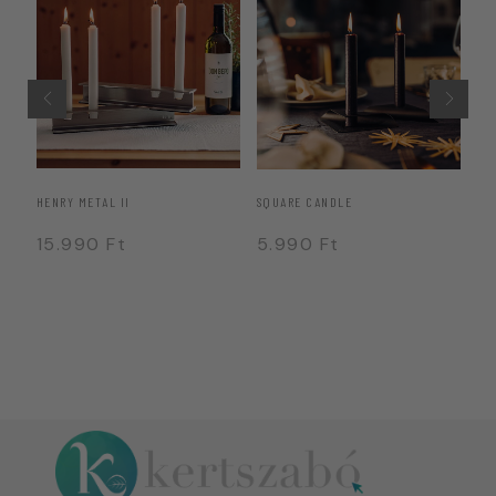
HENRY METAL II
SQUARE CANDLE
OV
15.990
Ft
5.990
Ft
2
4