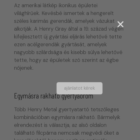
Az amerikai látkép ikonikus épületei
világhírűek. Kevésbé ismertek a hengerelt
széles karimás gerendák, amelyek vázukat
alkotják. A Henry Gray által a 19. század végén
kifejlesztett új gyártási eljárás lehetővé tette
ezen acélgerendák gyártását, amelyek
nagyobb szilárdsága és kisebb súlya lehetővé
tette, hogy az épületek szó szerint az égbe
nőjenek.
ajánlatot kérek
Egymásra rakható gyertyaöröm
Több Henry Metal gyertyatartó tetszőleges
kombinációban egymásra rakható. Bármelyik
elrendezést is választja, az alsó oldalon
található filcpárna nemcsak megvédi őket a