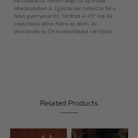
karcolásoktól, hanem segít az optimális
elhelyezésben is. Egyszerűen helyezze fel a
felső gyertyatartót, fordítsa el 45°-kal, és
csúsztassa előre-hátra az alsón. Az
elrendezés az Ön kreativitására van bízva.
Related Products