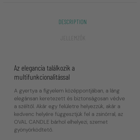
DESCRIPTION
JELLEMZŐK
Az elegancia találkozik a
multifunkcionalitással
A gyertya a figyelem középpontjában, a láng
elegánsan keretezett és biztonságosan védve
a széltől. Akár egy felületre helyezzük, akár a
kedvenc helyére függesztjük fel a zsinórral, az
OVAL CANDLE bárhol elhelyezi, szemet
gyönyörködtető.