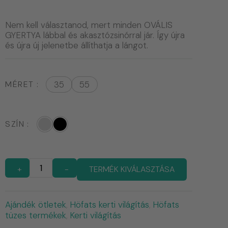
Nem kell választanod, mert minden OVÁLIS
GYERTYA lábbal és akasztózsinórral jár. Így újra
és újra új jelenetbe állíthatja a lángot.
MÉRET
35
55
SZÍN
+
-
TERMÉK KIVÁLASZTÁSA
Ajándék ötletek
Höfats kerti világítás
Höfats
,
,
tüzes termékek
Kerti világítás
,