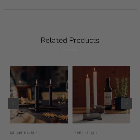
Related Products
SQUARE CANDLE
HENRY METAL I
GR