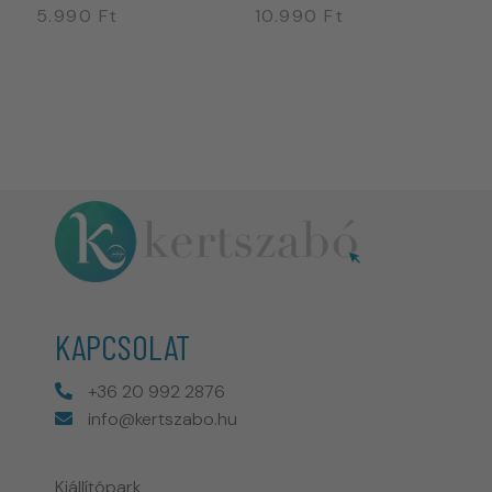
5.990
Ft
10.990
Ft
3
KAPCSOLAT
+36 20 992 2876
info@kertszabo.hu
Kiállítópark