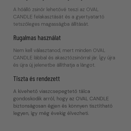
A hőálló zsinór lehetővé teszi az OVAL
CANDLE felakasztását és a gyertyatartó
tetszőleges magasságba állítását.
Rugalmas használat
Nem kell választanod, mert minden OVAL
CANDLE lábbal és akasztózsinórral jár. Így újra
és újra új jelenetbe állíthatja a lángot.
Tiszta és rendezett
A kivehető viaszcsepegtető tálca
gondoskodik arról, hogy az OVAL CANDLE
biztonságosan égjen és könnyen tisztítható
legyen, így még évekig élvezheti.