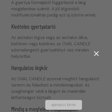
A gyertya formájától függetlenül a láng
megjelenése számít. A jól átgondolt
multifunkcionalitás pedig ezt új szintre emeli.
Kivételes gyertyatartó
Az asztalon lógva vagy az asztalon állva,
beltéren vagy kültéren, az OVAL CANDLE
szívmelengető gyertyafényt visz minden
helyzetbe.
Hangulatos légkör
Az OVAL CANDLE azonnal meghitt hangulatot
teremt és feledteti a mindennapokat. Az
üveghenger védi a lángot és maximális
láthatóságot biztosít.
ajánlatot kérek
Mindig a megfelelő magasságban