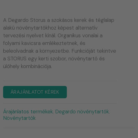
A Degardo Storus a szokásos kerek és téglalap
alakú növénytartókhoz képest alternatív
tervezési nyelvet kínál. Organikus vonalai a
folyami kavicsra emlékeztetnek, és
beleolvadnak a környezetbe. Funkcióját tekintve
a STORUS egy kerti szobor, növénytartó és
ülőhely kombinációja.
ÁRAJÁNLATOT KÉREK
Árajánlatos termékek
Degardo növénytartók
,
,
Növénytartók