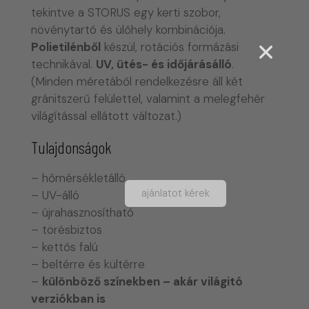
tekintve a STORUS egy kerti szobor,
növénytartó és ülőhely kombinációja.
Polietilénből
készül, rotációs formázási
technikával.
UV, ütés- és időjárásálló
.
(Minden méretáből rendelkezésre áll két
gránitszerű felülettel, valamint a melegfehér
világítással ellátott változat.)
Tulajdonságok
– hőmérsékletálló
ajánlatot kérek
– UV-álló
– újrahasznosítható
– törésbiztos
– kettős falú
– beltérre és kültérre
–
különböző színekben – akár világitó
verziókban is