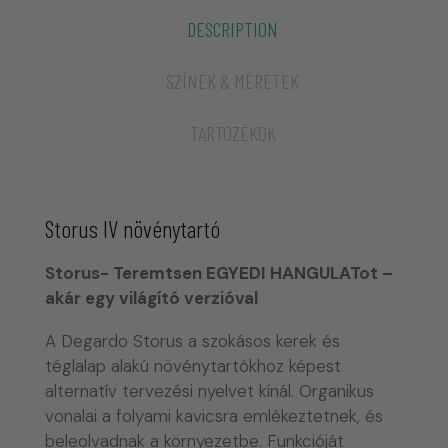
DESCRIPTION
SZÍNEK & MÉRETEK
TARTOZÉKOK
Storus IV növénytartó
Storus- Teremtsen EGYEDI HANGULATot
–
akár egy világító verzióval
A Degardo Storus a szokásos kerek és
téglalap alakú növénytartókhoz képest
alternatív tervezési nyelvet kínál. Organikus
vonalai a folyami kavicsra emlékeztetnek, és
beleolvadnak a környezetbe. Funkcióját