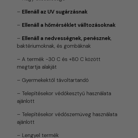
–
Ellenáll az UV sugárzásnak
–
Ellenáll a hőmérséklet válltozásoknak
–
Ellenáll a nedvességnek, penésznek
,
baktériumoknak, és gombáknak
– A termék -30 C és +80 C között
megtartja alakját
– Gyermekektől távoltartandó
– Telepítésekor védőkesztyű használata
ajánlott
– Telepítésekor védőszemüveg használata
ajánlott
– Lengyel termék