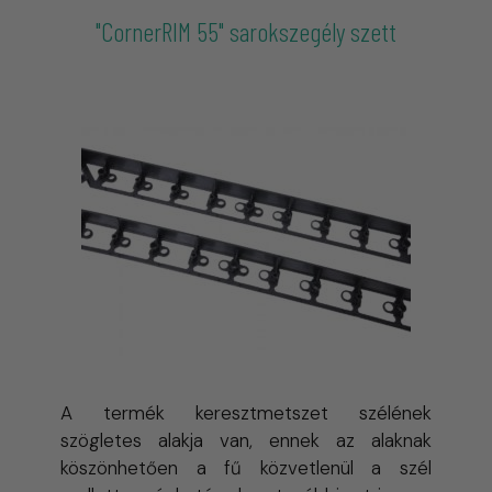
"CornerRIM 55" sarokszegély szett
egymáshoz egyenesen de akár 90 fokban
is csatlakoztatható
A termék keresztmetszet szélének
szögletes alakja van, ennek az alaknak
köszönhetően a fű közvetlenül a szél