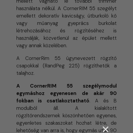
mellett vágható le további trimmer
használata nélkül. A CornerRIM 55 szegélyt
emellett dekoratív kavicságy, útburkoló kő
vagy műanyag gyeprács burkolat
létrehozásához és rögzítéséhez is
használják, közvetlenül az épület mellett
vagy annak közelében.
A CornerRim 55 úgynevezett rögzítő
csapokkal (RandPeg 225) rögzíthetők a
talajhoz.
A CornerRIM 55 szegélymodul
egymáshoz egyenesen de akár 90
fokban is csatlakoztatható
. A és B
modulból áll. A kialakított
rögzítőrendszernek köszönhetően egyenes,
egyenletes szakaszokat hozhat létre, de
lehetőség van arra is, hogy egymás után 90