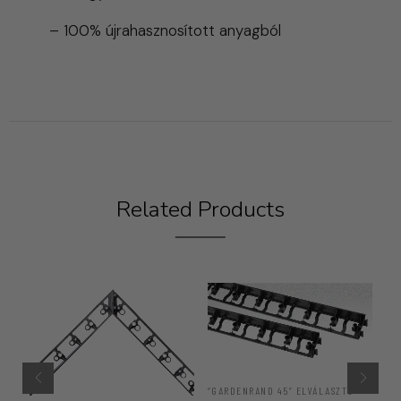
– 100% újrahasznosított anyagból
Related Products
“GARDENRAND 45” ELVÁLASZTÓ
“P