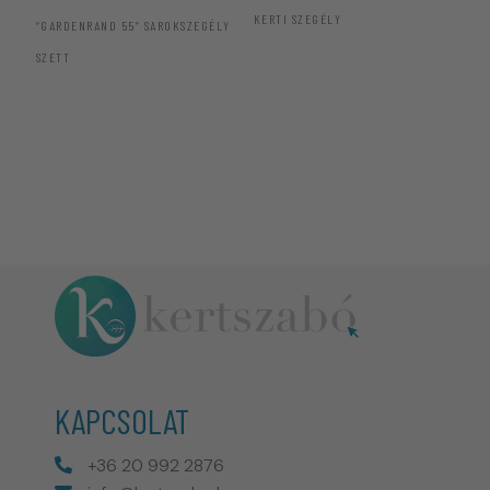
KERTI SZEGÉLY
“GARDENRAND 55” SAROKSZEGÉLY
PÁ
SZETT
KAPCSOLAT
+36 20 992 2876