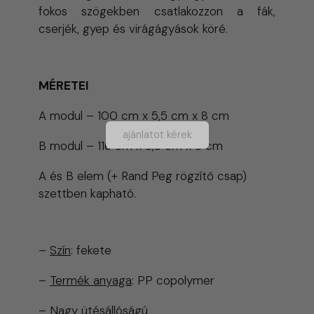
fokos szögekben csatlakozzon a fák,
cserjék, gyep és virágágyások köré.
MÉRETEI
A modul – 100 cm x 5,5 cm x 8 cm
ajánlatot kérek
B modul – 116 cm x 5,5 cm x 8 cm
A és B elem (+ Rand Peg rögzítő csap)
szettben kapható.
–
Szín
: fekete
–
Termék anyaga
: PP copolymer
– Nagy ütésállóságú