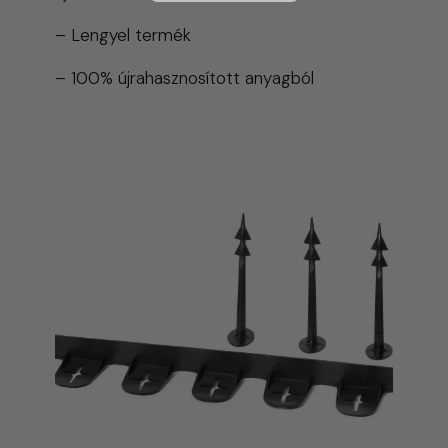
– Lengyel termék
– 100% újrahasznosított anyagból
Kínálatunkban jelenleg elérhető színek