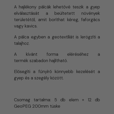
A hajlékony pálcák lehetővé teszik a gyep
elválasztását a beültetett növények
területétől, amit boríthat kéreg, faforgács
vagy kavics.
A pálca egyben a geotextíliát is lerögzíti a
talajhoz.
A kívánt forma eléréséhez a
termék szabadon hajlítható.
Elősegíti a fűnyíró könnyebb kezelését a
gyep és a szegély között.
Csomag tartalma: 5 db elem + 12 db
GeoPEG 200mm tüske