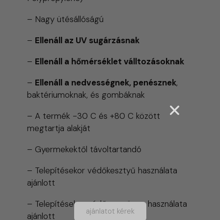
– Nagy ütésállóságú
–
Ellenáll az UV sugárzásnak
–
Ellenáll a hőmérséklet válltozásoknak
–
Ellenáll a nedvességnek, penésznek
,
baktériumoknak, és gombáknak
– A termék -30 C és +80 C között
megtartja alakját
– Gyermekektől távoltartandó
– Telepítésekor védőkesztyű használata
ajánlott
– Telepítésekor védőszemüveg használata
ajánlatot kérek
ajánlott