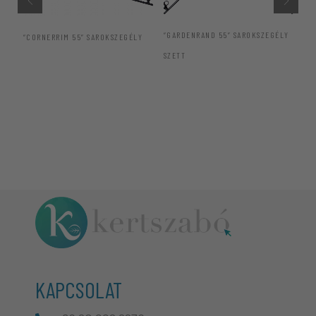
“G
KE
“GARDENRAND 55” SAROKSZEGÉLY
“CORNERRIM 55” SAROKSZEGÉLY
SZETT
KAPCSOLAT