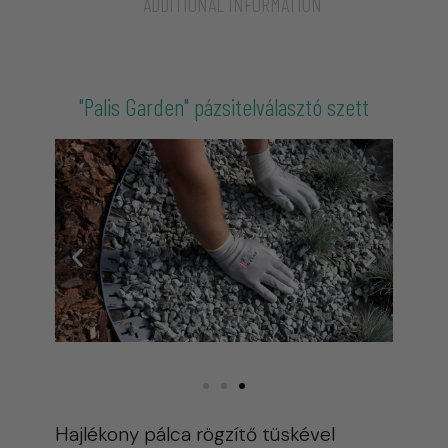
ADDITIONAL INFORMATION
"Palis Garden" pázsitelválasztó szett
Hajlékony pálca rögzítő tüskével