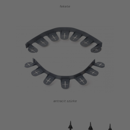
fekete
antracit szürke