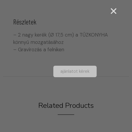
Részletek
– 2 nagy kerék (Ø 17,5 cm) a TŰZKONYHA
könnyű mozgatásához
– Gravírozás a felniken
ajánlatot kérek
Related Products