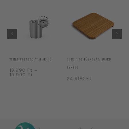
T
SPIN 900 | 1200 ÁTALAKÍTÓ
CUBE FIRE TŰZKOSÁR: BOARD
CU
BAMBOO
13.990
Ft
–
2
15.990
Ft
24.990
Ft