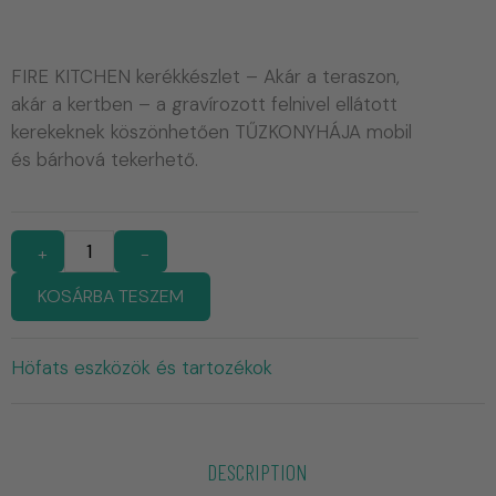
FIRE KITCHEN kerékkészlet – Akár a teraszon,
akár a kertben – a gravírozott felnivel ellátott
kerekeknek köszönhetően TŰZKONYHÁJA mobil
és bárhová tekerhető.
+
-
KOSÁRBA TESZEM
Höfats eszközök és tartozékok
DESCRIPTION