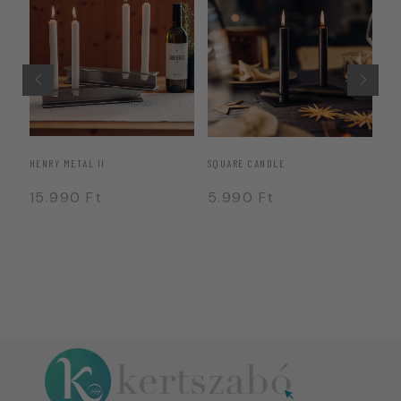
HENRY METAL II
SQUARE CANDLE
OV
15.990
Ft
5.990
Ft
2
4