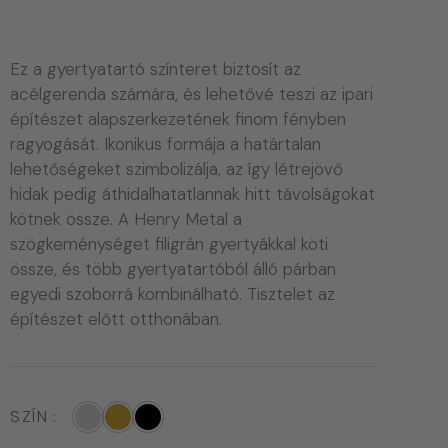
Ez a gyertyatartó színteret biztosít az
acélgerenda számára, és lehetővé teszi az ipari
építészet alapszerkezetének finom fényben
ragyogását. Ikonikus formája a határtalan
lehetőségeket szimbolizálja, az így létrejövő
hidak pedig áthidalhatatlannak hitt távolságokat
kötnek össze. A Henry Metal a
szögkeménységet filigrán gyertyákkal köti
össze, és több gyertyatartóból álló párban
egyedi szoborrá kombinálható. Tisztelet az
építészet előtt otthonában.
SZÍN