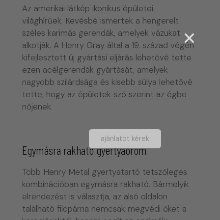
Az amerikai látkép ikonikus épületei
világhírűek. Kevésbé ismertek a hengerelt
széles karimás gerendák, amelyek vázukat
alkotják. A Henry Gray által a 19. század végén
kifejlesztett új gyártási eljárás lehetővé tette
ezen acélgerendák gyártását, amelyek
nagyobb szilárdsága és kisebb súlya lehetővé
tette, hogy az épületek szó szerint az égbe
nőjenek.
ajánlatot kérek
Egymásra rakható gyertyaöröm
Több Henry Metal gyertyatartó tetszőleges
kombinációban egymásra rakható. Bármelyik
elrendezést is választja, az alsó oldalon
található filcpárna nemcsak megvédi őket a