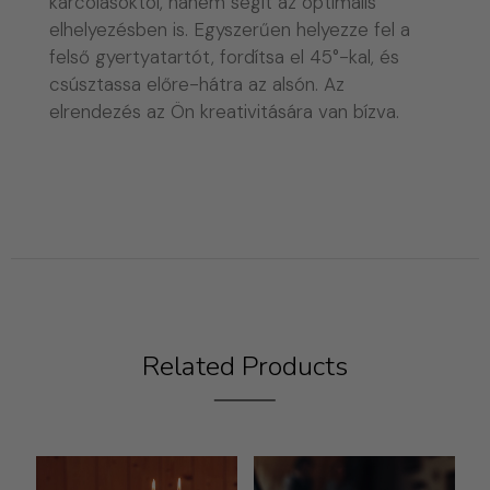
karcolásoktól, hanem segít az optimális
elhelyezésben is. Egyszerűen helyezze fel a
felső gyertyatartót, fordítsa el 45°-kal, és
csúsztassa előre-hátra az alsón. Az
elrendezés az Ön kreativitására van bízva.
Related Products