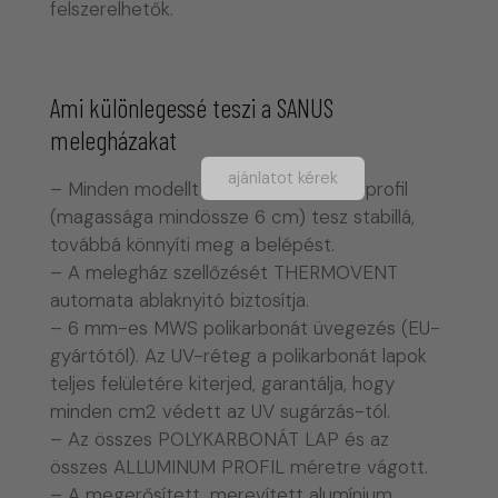
felszerelhetők.
Ami különlegessé teszi a SANUS
melegházakat
ajánlatot kérek
– Minden modellt az ALUMÍNIUM alapprofil
(magassága mindössze 6 cm) tesz stabillá,
továbbá könnyíti meg a belépést.
– A melegház szellőzését THERMOVENT
automata ablaknyitó biztosítja.
– 6 mm-es MWS polikarbonát üvegezés (EU-
gyártótól). Az UV-réteg a polikarbonát lapok
teljes felületére kiterjed, garantálja, hogy
minden cm2 védett az UV sugárzás-tól.
– Az összes POLYKARBONÁT LAP és az
összes ALLUMINUM PROFIL méretre vágott.
– A megerősített, merevített alumínium