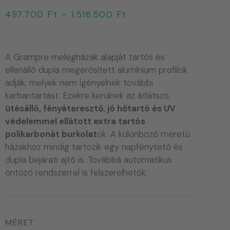
497.700
Ft
–
1.516.500
Ft
A Grampre melegházak alapját tartós és
ellenálló dupla megerősített alumínium profilok
adják, melyek nem igényelnek további
karbantartást. Ezekre kerülnek az átlátszó,
ütésálló, fényáteresztő, jó hőtartó és UV
védelemmel ellátott extra tartós
polikarbonát burkolat
ok. A különböző méretű
házakhoz mindig tartozik egy napfénytető és
dupla bejárati ajtó is. Továbbá automatikus
öntöző rendszerrel is felszerelhetők.
MÉRET