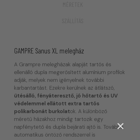
MÉRETEK
SZÁLLÍTÁS
GAMPRE Sanus XL melegház
A Grampre melegházak alapját tartós és
ellenálló dupla megerősített alumínium profilok
adják, melyek nem igényelnek további
karbantartást. Ezekre kerülnek az átlátszó,
ütésálló, fényáteresztő, jó hőtartó és UV
védelemmel ellátott extra tartós
polikarbonát burkolat
ok. A különböző
méretű házakhoz mindig tartozik egy
napfénytető és dupla bejárati ajtó is. Továbbá
automatikus öntöző rendszerrel is