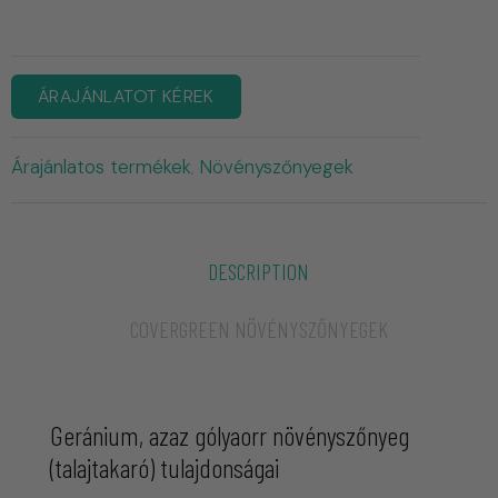
ÁRAJÁNLATOT KÉREK
Árajánlatos termékek
Növényszőnyegek
,
DESCRIPTION
COVERGREEN NÖVÉNYSZŐNYEGEK
Geránium, azaz gólyaorr növényszőnyeg
(talajtakaró) tulajdonságai