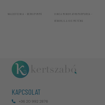
WALDSTEINIA – BERKIPIMPÓ
VINCA MINOR ATROPURPUREA –
VI
BÍBORLILA KIS METÉNG
ME
KAPCSOLAT
+36 20 992 2876