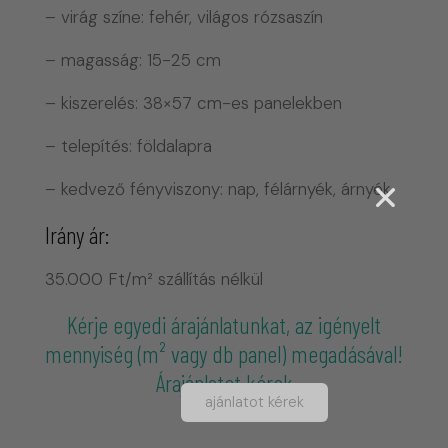
– virág színe: fehér, világos rózsaszín
– magasság: 15-25 cm
– kiszerelés: 38×57 cm-es panelekben
– telepítés: földalapra
– kedvező fényviszony: nap, félárnyék, árnyék
Irány ár:
35.000 Ft/m² szállítás nélkül
Kérje egyedi árajánlatunkat, az igényelt
mennyiség (m² vagy
db panel) megadásával!
Árajánlatot kérek
ajánlatot kérek