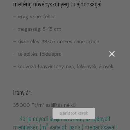
meténg növényszőnyeg tulajdonságai
– virág színe: fehér
– magasság: 5-15 cm
– kiszerelés: 38×57 cm-es panelekben
– telepítés: földalapra
– kedvező fényviszony: nap, félárnyék, árnyék
Irány ár:
35.000 Ft/m² szállítás nélkül
ajánlatot kérek
Kérje egyedi árajánlatunkat, az igényelt
mennyiség (m² vagy
db panel) megadásával!