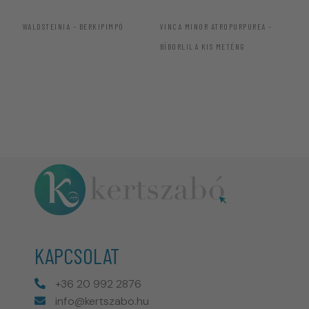
WALDSTEINIA – BERKIPIMPÓ
VINCA MINOR ATROPURPUREA –
NE
BÍBORLILA KIS METÉNG
KAPCSOLAT
+36 20 992 2876
info@kertszabo.hu