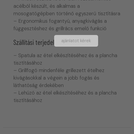
acélból készült, és alkalmas a
mosogatógépben történő egyszerű tisztításra
– Ergonomikus fogantyú, anyagkivágás a
függesztéshez és grillrács emelő funkció
ajánlatot kérek
Szállítási terjedelem
– Spatula az étel elkészítéséhez és a plancha
tisztításához
– Grillfogó mindenféle grillezett ételhez
kivágásokkal a végein a jobb fogás és
láthatóság érdekében
– Lehúzó az étel elkészítéséhez és a plancha
tisztításához