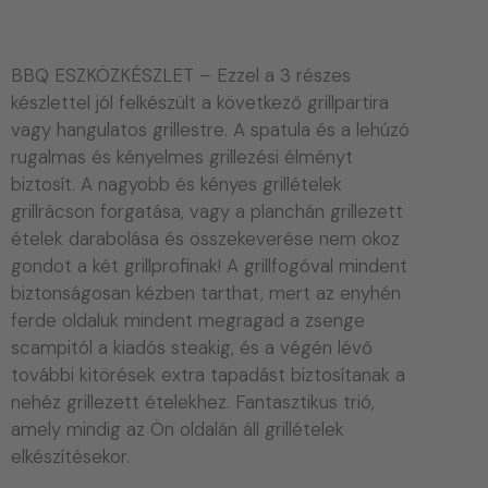
BBQ ESZKÖZKÉSZLET – Ezzel a 3 részes
készlettel jól felkészült a következő grillpartira
vagy hangulatos grillestre. A spatula és a lehúzó
rugalmas és kényelmes grillezési élményt
biztosít. A nagyobb és kényes grillételek
grillrácson forgatása, vagy a planchán grillezett
ételek darabolása és összekeverése nem okoz
gondot a két grillprofinak! A grillfogóval mindent
biztonságosan kézben tarthat, mert az enyhén
ferde oldaluk mindent megragad a zsenge
scampitól a kiadós steakig, és a végén lévő
további kitörések extra tapadást biztosítanak a
nehéz grillezett ételekhez. Fantasztikus trió,
amely mindig az Ön oldalán áll grillételek
elkészítésekor.