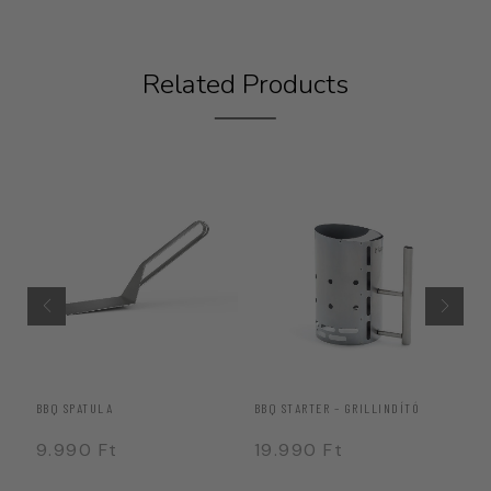
Related Products
BBQ SPATULA
BBQ STARTER – GRILLINDÍTÓ
HÖ
9.990
Ft
19.990
Ft
1