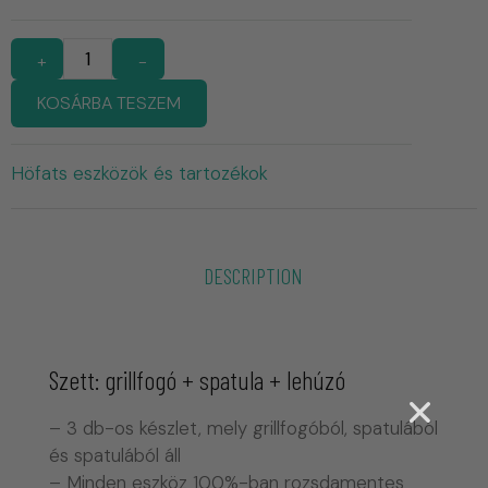
+
-
KOSÁRBA TESZEM
Höfats eszközök és tartozékok
DESCRIPTION
Szett: grillfogó + spatula + lehúzó
– 3 db-os készlet, mely grillfogóból, spatulából
és spatulából áll
– Minden eszköz 100%-ban rozsdamentes