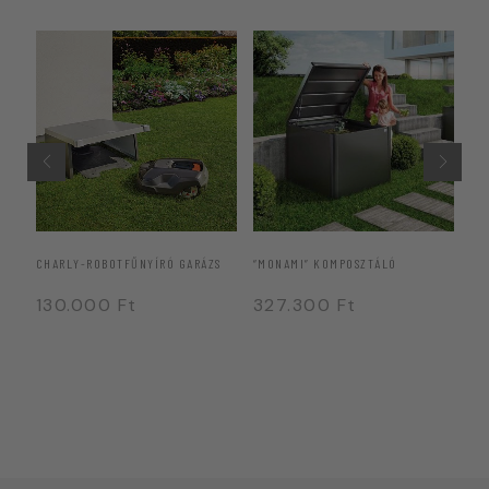
CHARLY-ROBOTFŰNYÍRÓ GARÁZS
“MONAMI” KOMPOSZTÁLÓ
FR
130.000
Ft
327.300
Ft
1
3