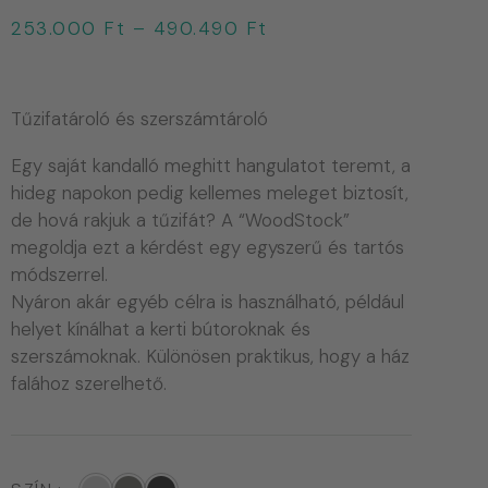
253.000
Ft
–
490.490
Ft
Tűzifatároló és szerszámtároló
Egy saját kandalló meghitt hangulatot teremt, a
hideg napokon pedig kellemes meleget biztosít,
de hová rakjuk a tűzifát? A “WoodStock”
megoldja ezt a kérdést egy egyszerű és tartós
módszerrel.
Nyáron akár egyéb célra is használható, például
helyet kínálhat a kerti bútoroknak és
szerszámoknak. Különösen praktikus, hogy a ház
falához szerelhető.