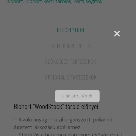
Biohort
Biohort kerti tárolók
Kerti segítők
,
,
DESCRIPTION
SZÍNEK & MÉRETEK
SZÜKSÉGES TARTOZÉKOK
OPCIONÁLIS TARTOZÉKOK
ajánlatot kérek
Biohort “WoodStock” tároló előnyei
– Kiváló anyag – tüzihorganyzott, poliamid
égetett lakkozású acéllemez
– Stabilitás a hatalmas alumínium csőváz miatt