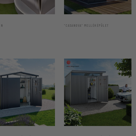
GN
“CASANOVA” MELLÉKÉPÜLET