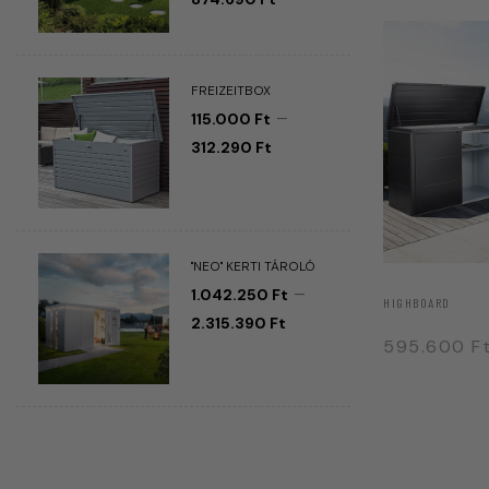
FREIZEITBOX
–
115.000
Ft
312.290
Ft
"NEO" KERTI TÁROLÓ
–
1.042.250
Ft
HIGHBOARD
2.315.390
Ft
595.600
F