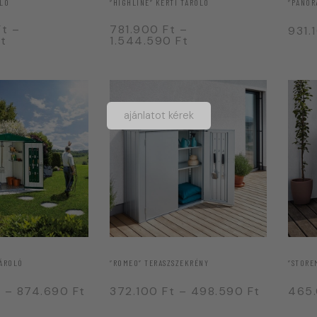
“PANOR
OLÓ
“HIGHLINE” KERTI TÁROLÓ
Ft
–
781.900
Ft
–
931.
t
1.544.590
Ft
ajánlatot kérek
TÁROLÓ
“ROMEO” TERASZSZEKRÉNY
“STORE
t
–
874.690
Ft
372.100
Ft
–
498.590
Ft
465