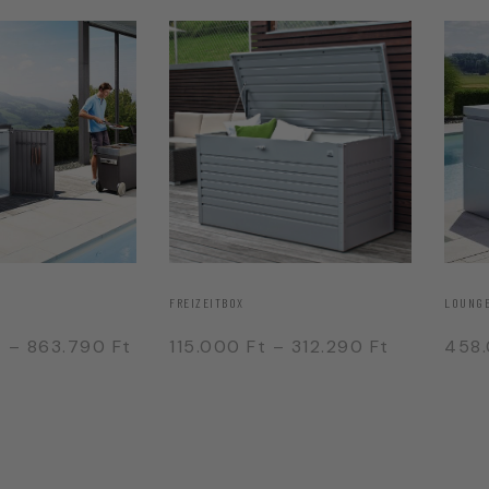
FREIZEITBOX
LOUNG
t
–
863.790
Ft
115.000
Ft
–
312.290
Ft
458