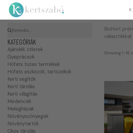
K
Biohort prém
választékkal.
KATEGÓRIÁK
Ajándék ötletek
Showing 1–16 o
Gyeprácsok
Höfats tüzes termékek
Höfats eszközök, tartozékok
Kerti segítők
Kerti tárolás
Kerti világítás
Medencék
Melegházak
Növényszőnyegek
Növénytartók
Okos tárolás