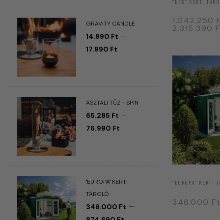
“NEO” KERTI TÁR
1.042.250
GRAVITY CANDLE
2.315.390
F
–
14.990
Ft
17.990
Ft
ASZTALI TŰZ - SPIN
–
65.285
Ft
76.990
Ft
"EUROPA" KERTI
“EUROPA” KERTI 
TÁROLÓ
346.000
F
–
346.000
Ft
874.690
Ft