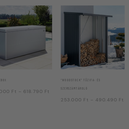
EBOX
“WOODSTOCK” TŰZIFA- ÉS
SZERSZÁMTÁROLÓ
.000
Ft
–
618.790
Ft
253.000
Ft
–
490.490
Ft