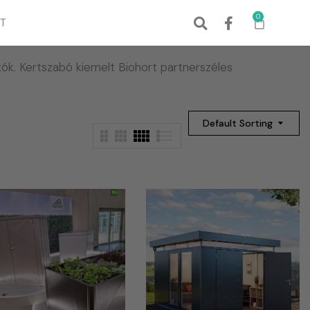
0
T
ók. Kertszabó kiemelt Biohort partnerszéles
Default Sorting