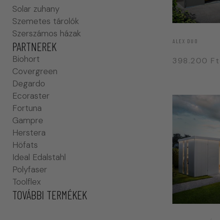
Solar zuhany
Szemetes tárolók
Szerszámos házak
ALEX DUO
PARTNEREK
Biohort
398.200
Ft
Covergreen
Degardo
Ecoraster
Fortuna
Gampre
Herstera
Höfats
Ideal Edalstahl
Polyfaser
Toolflex
TOVÁBBI TERMÉKEK