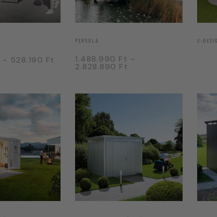
PERGOLA
X-DESI
1.488.990
Ft
–
–
528.190
Ft
2.828.890
Ft