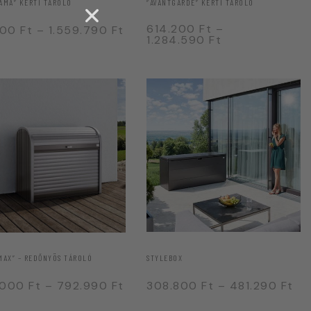
AMA” KERTI TÁROLÓ
“AVANTGARDE” KERTI TÁROLÓ
614.200
Ft
–
100
Ft
–
1.559.790
Ft
1.284.590
Ft
MAX” – REDŐNYÖS TÁROLÓ
STYLEBOX
.000
Ft
–
792.990
Ft
308.800
Ft
–
481.290
Ft