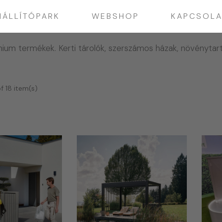
IÁLLÍTÓPARK
WEBSHOP
KAPCSOLA
ium termékek. Kerti tárolók, szerszámos házak, növénytart
f 18 item(s)