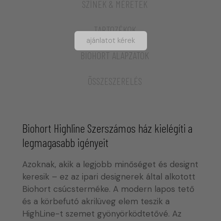
SZÍNEK & MÉRETEK
TARTOZÉKOK
ajánlatot kérek
BIOHORT ALAPZATOK
ÖSSZESZERELÉS
Biohort Highline Szerszámos ház kielégíti a
legmagasabb igényeit
Azoknak, akik a legjobb minőséget és designt
keresik – ez az ipari designerek által alkotott
Biohort csúcsterméke. A modern lapos tető
és a körbefutó akrilüveg elem teszik a
HighLine-t szemet gyönyörködtetővé. Az