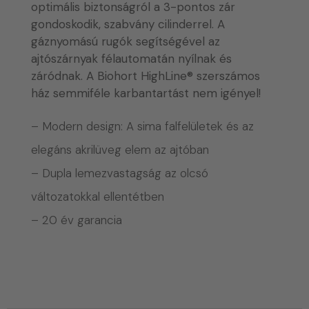
optimális biztonságról a 3-pontos zár
gondoskodik, szabvány cilinderrel. A
gáznyomású rugók segítségével az
ajtószárnyak félautomatán nyílnak és
záródnak. A Biohort HighLine® szerszámos
ház semmiféle karbantartást nem igényel!
– Modern design: A sima falfelületek és az
elegáns akrilüveg elem az ajtóban
– Dupla lemezvastagság az olcsó
változatokkal ellentétben
– 20 év garancia