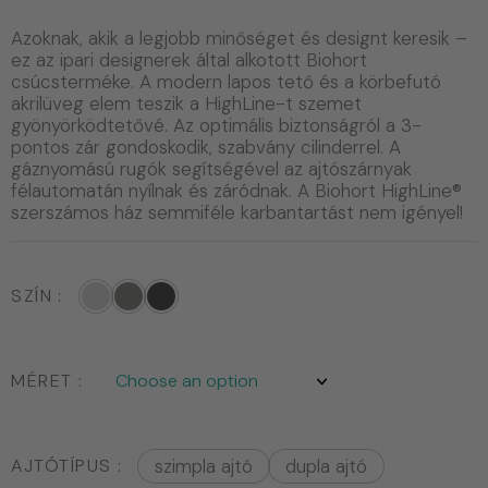
Azoknak, akik a legjobb minőséget és designt keresik –
ez az ipari designerek által alkotott Biohort
csúcsterméke. A modern lapos tető és a körbefutó
akrilüveg elem teszik a HighLine-t szemet
gyönyörködtetővé. Az optimális biztonságról a 3-
pontos zár gondoskodik, szabvány cilinderrel. A
gáznyomású rugók segítségével az ajtószárnyak
félautomatán nyílnak és záródnak. A Biohort HighLine®
szerszámos ház semmiféle karbantartást nem igényel!
SZÍN
MÉRET
AJTÓTÍPUS
szimpla ajtó
dupla ajtó