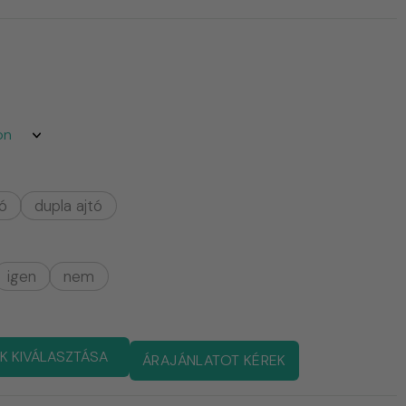
tó
dupla ajtó
igen
nem
K KIVÁLASZTÁSA
ÁRAJÁNLATOT KÉREK