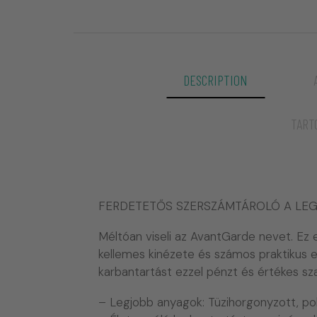
DESCRIPTION
TART
FERDETETŐS SZERSZÁMTÁROLÓ A LE
Méltóan viseli az AvantGarde nevet. Ez 
kellemes kinézete és számos praktikus 
karbantartást ezzel pénzt és értékes sz
– Legjobb anyagok: Tüzihorgonyzott, po