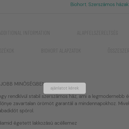
Biohort
Szerszámos házak
,
ADDITIONAL INFORMATION
ALAPFELSZERELTSÉG
OZÉKOK
BIOHORT ALAPZATOK
ÖSSZESZE
GJOBB MINŐSÉGBEN
ajánlatot kérek
egy rendkívül stabil szerszámos ház, ami a legmodernebb ép
előnye zavartalan örömöt garantál a mindennapokhoz. Mivel
abadidőt spórol.
liamid égetett lakkozású acéllemez