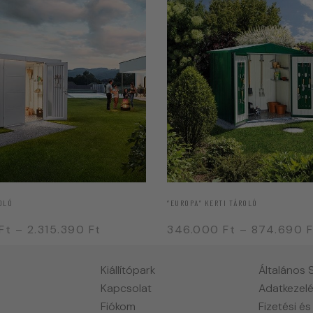
OLÓ
“EUROPA” KERTI TÁROLÓ
Ft
–
2.315.390
Ft
346.000
Ft
–
874.690
F
Kiállítópark
Általános 
Kapcsolat
Adatkezelé
Fiókom
Fizetési és