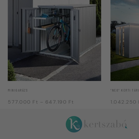
MINIGARÁZS
“NEO” KERTI TÁR
577.000
Ft
–
647.190
Ft
1.042.250