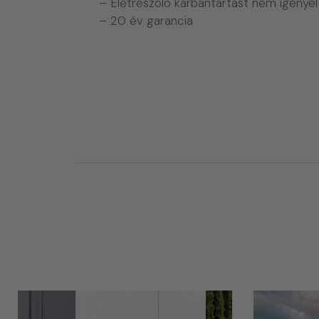
– Életreszóló karbantartást nem igényel
– 20 év garancia