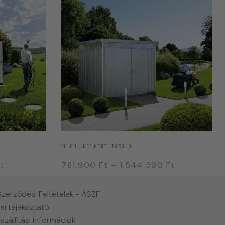
“HIGHLINE” KERTI TÁROLÓ
t
781.900
Ft
–
1.544.590
Ft
Szerződési Feltételek - ÁSZF
si tájékoztató
 szállítási információk