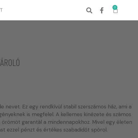
0
T
TÁROLÓ
e nevet. Ez egy rendkívül stabil szerszámos ház, ami a
gényeknek is megfelel. A kellemes kinézete és számos
an örömöt garantál a mindennapokhoz. Mivel egy életen
st ezzel pénzt és értékes szabadidőt spórol.