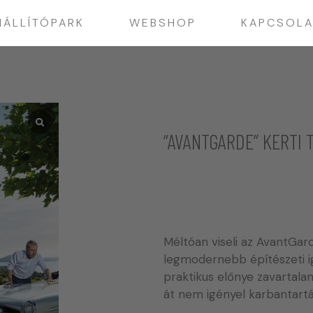
IÁLLÍTÓPARK
WEBSHOP
KAPCSOLA
“AVANTGARDE” KERTI 
Méltóan viseli az AvantGard
legmodernebb építészeti i
praktikus előnye zavartal
át nem igényel karbantartá