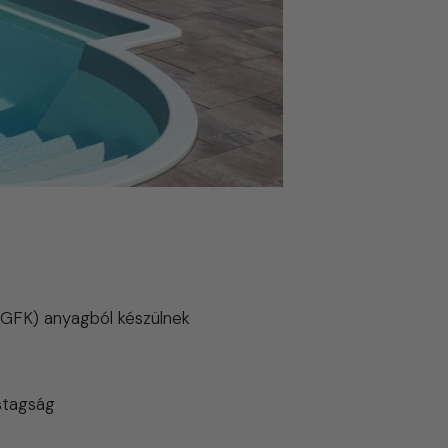
GFK) anyagból készülnek
astagság