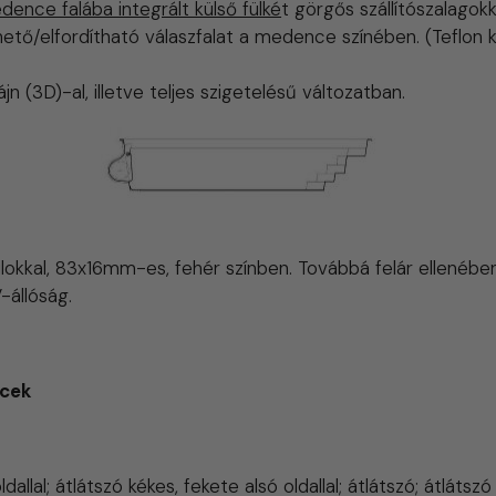
dence falába integrált külső fülké
t görgős szállítószalagok
ető/elfordítható válaszfalat a medence színében. (Teflon ko
n (3D)-al, illetve teljes szigetelésű változatban.
lokkal, 83x16mm-es, fehér színben. Továbbá felár ellenében
-állóság.
écek
allal; átlátszó kékes, fekete alsó oldallal; átlátszó; átlátszó