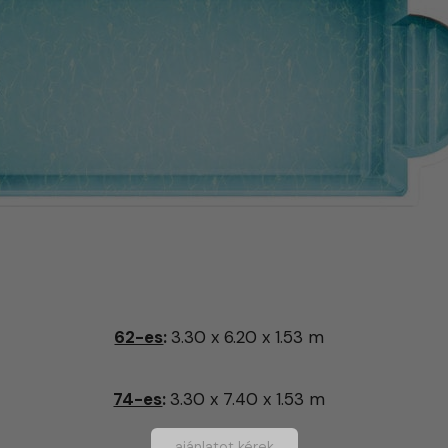
62-es
:
3.30 x 6.20 x 1.53 m
74-es
:
3.30 x 7.40 x 1.53 m
ajánlatot kérek