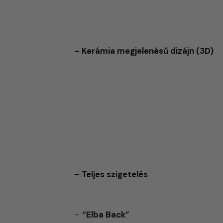
Választható kiegészítők
– Kerámia megjelenésű dizájn (3D)
– Teljes szigetelés
–
“Elba Back”