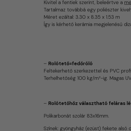
Kivitel a fentiek szerint, beleértve a
me
Tartalmaz továbbá egy poliészter kiveh
Méret ezáltal: 3.30 x 8.35 x 1.53 m
Így is kérhető kerámia megjelenésű dizáj
–
Rolótető=fedőróló
Feltekerhető szerkezettel és PVC profi
Terhelhetőség 100 kg/m²-ig. Magas UV
–
Rolótetőhőz választható feláras l
Polikarbonát szolár 83x16mm.
Színek: gyöngyház (ezüst) fekete alsó old