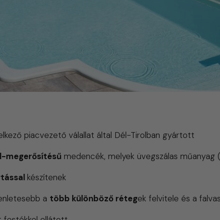
kező piacvezető válallat által Dél-Tirolban gyártott
l-megerősítésű
medencék, melyek
üvegszálas műanyag (
rtással
készítenek
yenletesebb a
több különböző réteg
ek felvitele és a falv
 festékkel ellátott