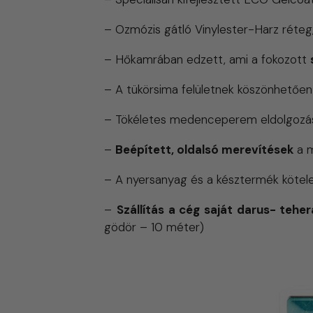
– Ozmózis gátló Vinylester-Harz réteg
– Hőkamrában edzett, ami a fokozott
– A tükörsima felületnek köszönhetőe
– Tökéletes medenceperem eldolgozá
–
Beépített, oldalsó merevítések
a m
– A nyersanyag és a késztermék kötel
–
Szállítás a cég saját darus- teher
gödör – 10 méter)