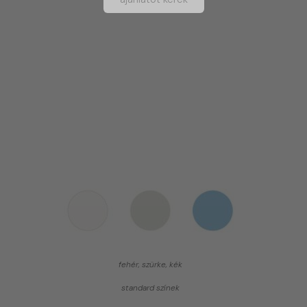
fehér, szürke, kék
standard színek