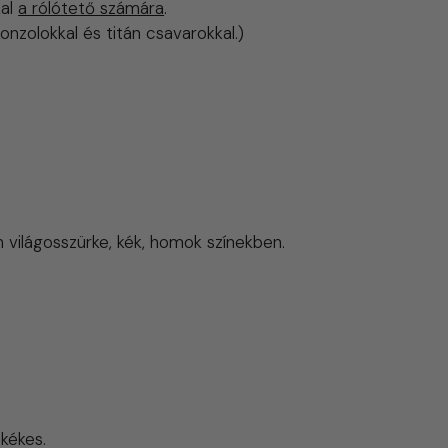
kal
a rólótető számára
.
nzolokkal és titán csavarokkal.)
 világosszürke, kék, homok színekben.
 kékes.