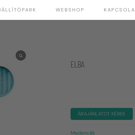
IÁLLÍTÓPARK
WEBSHOP
KAPCSOLA
ELBA
ÁRAJÁNLATOT KÉREK
Medencék