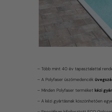
A Polyfaser medencék jellemzői
– Több mint 40 év tapasztalattal rendel
–
A Polyfaser úszómedencék
üvegszá
–
Minden Polyfaser terméket
kézi gyá
– A kézi gyártásnak köszönhetően eg
– Speciálisan kifejlesztett ECO Gelcoat