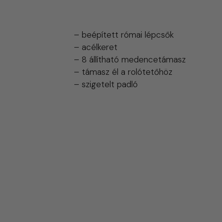
A medence tartozékai
– beépített római lépcsők
– acélkeret
– 8 állítható medencetámasz
– támasz él a rolótetőhöz
– szigetelt padló
Választható színek