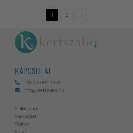
1
2
KAPCSOLAT
+36 20 992 2876
info@kertszabo.hu
Kiállítópark
Kapcsolat
Fiókom
Kosár