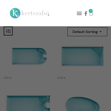
0
Default Sorting
ADRIA
ATHEN