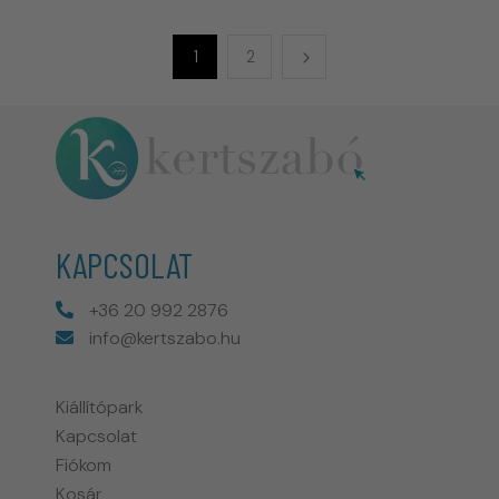
1
2
KAPCSOLAT
+36 20 992 2876
info@kertszabo.hu
Kiállítópark
Kapcsolat
Fiókom
Kosár