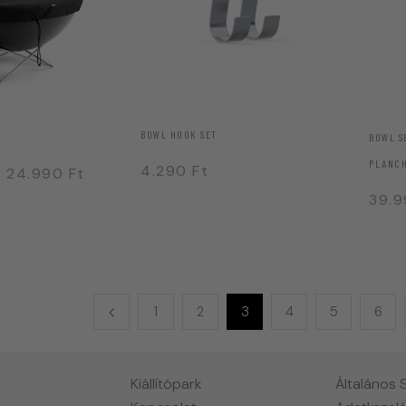
BOWL HOOK SET
BOWL S
PLANCH
4.290
Ft
–
24.990
Ft
39.
1
2
3
4
5
6
Kiállítópark
Általános 