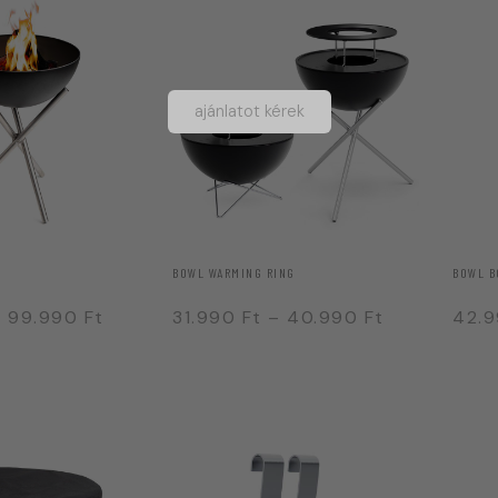
ajánlatot kérek
D
BOWL WARMING RING
BOWL B
–
99.990
Ft
31.990
Ft
–
40.990
Ft
42.