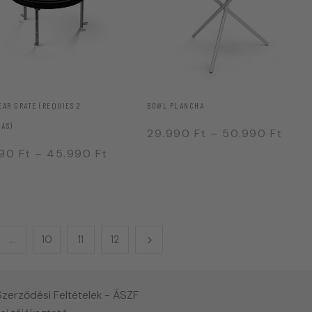
EAR GRATE (REQUIES 2
BOWL PLANCHA
AS)
29.990
Ft
–
50.990
Ft
990
Ft
–
45.990
Ft
…
10
11
12
Szerződési Feltételek - ÁSZF