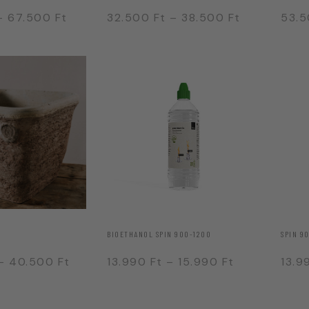
–
67.500
Ft
32.500
Ft
–
38.500
Ft
53.
BIOETHANOL SPIN 900-1200
SPIN 9
–
40.500
Ft
13.990
Ft
–
15.990
Ft
13.