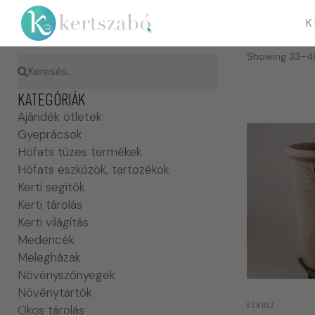
K
Showing 33–48
KATEGÓRIÁK
Ajándék ötletek
Gyeprácsok
Höfats tüzes termékek
Höfats eszközök, tartozékok
Kerti segítők
Kerti tárolás
Kerti világítás
Medencék
Melegházak
Növényszőnyegek
Növénytartók
VÉNUSZ
Okos tárolás