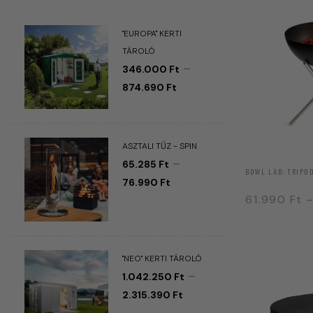
"EUROPA" KERTI
TÁROLÓ
–
346.000
Ft
874.690
Ft
ASZTALI TŰZ - SPIN
–
65.285
Ft
BOWL LÁB: TRIPO
76.990
Ft
61.990
Ft
"NEO" KERTI TÁROLÓ
–
1.042.250
Ft
2.315.390
Ft