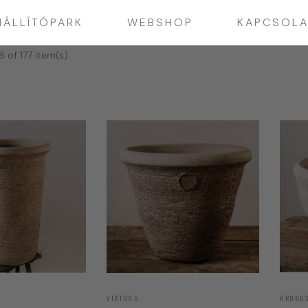
IÁLLÍTÓPARK
WEBSHOP
KAPCSOLA
 of 177 item(s)
VIRTUS S
KRONO