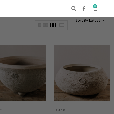
0
T
Sort By Latest
SZ
URÁNOSZ