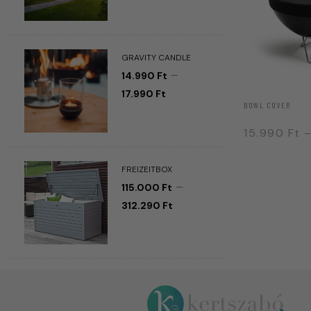
GRAVITY CANDLE
–
14.990
Ft
17.990
Ft
BOWL COVER
15.990
Ft
FREIZEITBOX
–
115.000
Ft
312.290
Ft