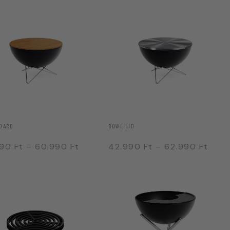
OARD
BOWL LID
990
Ft
–
60.990
Ft
42.990
Ft
–
62.990
Ft