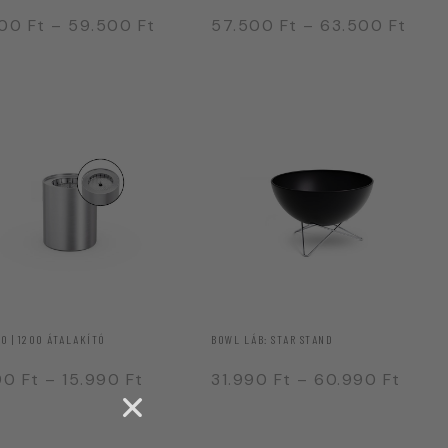
500
Ft
–
59.500
Ft
57.500
Ft
–
63.500
Ft
00 | 1200 ÁTALAKÍTÓ
BOWL LÁB: STAR STAND
990
Ft
–
15.990
Ft
31.990
Ft
–
60.990
Ft