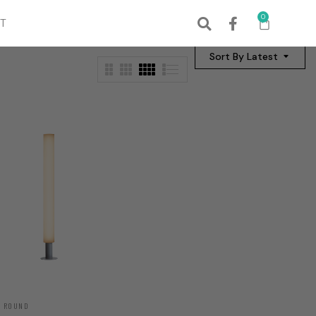
0
T
Sort By Latest
 ROUND