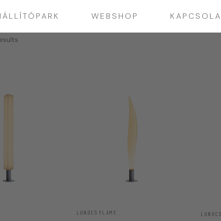
IÁLLÍTÓPARK
WEBSHOP
KAPCSOLA
esults
LUNOCS FLAME
LUNOCS