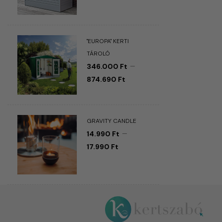
"EUROPA" KERTI
TÁROLÓ
–
346.000
Ft
874.690
Ft
GRAVITY CANDLE
–
14.990
Ft
17.990
Ft