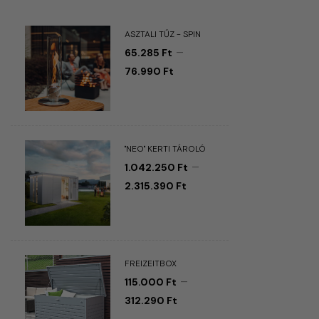
ASZTALI TŰZ - SPIN
–
65.285
Ft
76.990
Ft
"NEO" KERTI TÁROLÓ
–
1.042.250
Ft
2.315.390
Ft
FREIZEITBOX
–
115.000
Ft
312.290
Ft