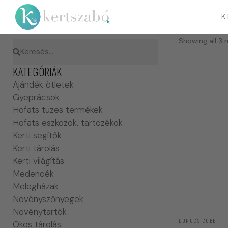
K
Showing all 3 r
KATEGÓRIÁK
Ajándék ötletek
Gyeprácsok
Höfats tüzes termékek
Höfats eszközök, tartozékok
Kerti segítők
Kerti tárolás
Kerti világítás
Medencék
Melegházak
Növényszőnyegek
Növénytartók
LUNOCS CUBE
Okos tárolás