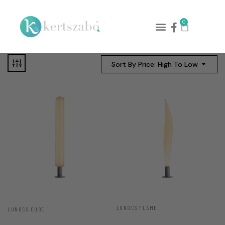
0
Sort By Price: High To Low
LUNOCS FLAME
LUNOCS CUBE