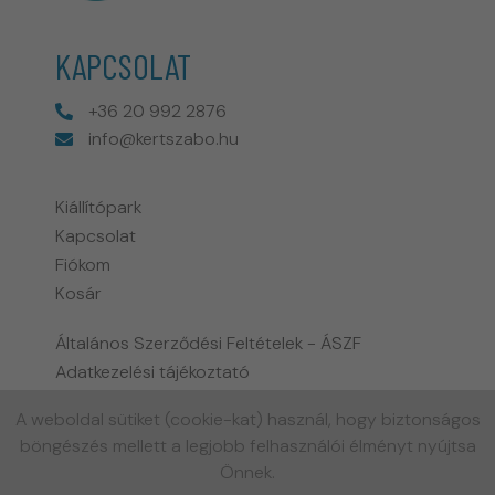
KAPCSOLAT
+36 20 992 2876
info@kertszabo.hu
Kiállítópark
Kapcsolat
Fiókom
Kosár
Általános Szerződési Feltételek - ÁSZF
Adatkezelési tájékoztató
Fizetési és szállítási információk
A weboldal sütiket (cookie-kat) használ, hogy biztonságos
Biohort garancia tájékoztató
böngészés mellett a legjobb felhasználói élményt nyújtsa
Gyakran ismételt kérdések
Önnek.