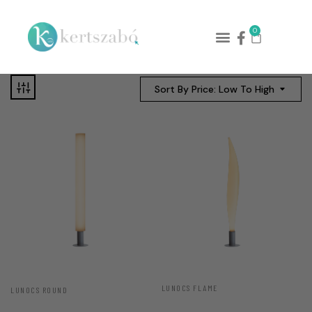
0
Sort By Price: Low To High
LUNOCS FLAME
LUNOCS ROUND