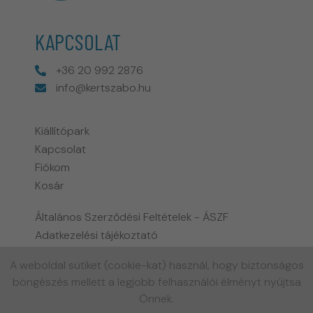
KAPCSOLAT
+36 20 992 2876
info@kertszabo.hu
Kiállítópark
Kapcsolat
Fiókom
Kosár
Általános Szerződési Feltételek - ÁSZF
Adatkezelési tájékoztató
Fizetési és szállítási információk
A weboldal sütiket (cookie-kat) használ, hogy biztonságos
Biohort garancia tájékoztató
böngészés mellett a legjobb felhasználói élményt nyújtsa
Gyakran ismételt kérdések
Önnek.