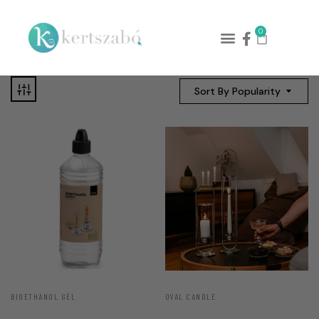
0
Sort By Popularity
BIOETHANOL GÉL
OVAL CANDLE