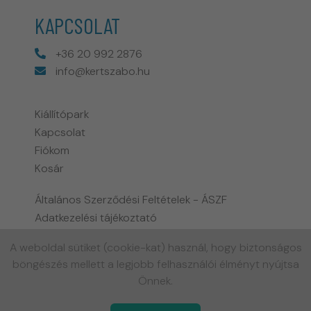
KAPCSOLAT
+36 20 992 2876
info@kertszabo.hu
Kiállítópark
Kapcsolat
Fiókom
Kosár
Általános Szerződési Feltételek - ÁSZF
Adatkezelési tájékoztató
Fizetési és szállítási információk
A weboldal sütiket (cookie-kat) használ, hogy biztonságos
Biohort garancia tájékoztató
böngészés mellett a legjobb felhasználói élményt nyújtsa
Gyakran ismételt kérdések
Önnek.