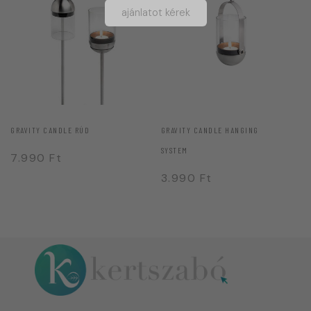
ajánlatot kérek
GRAVITY CANDLE RÚD
GRAVITY CANDLE HANGING
SYSTEM
7.990
Ft
3.990
Ft